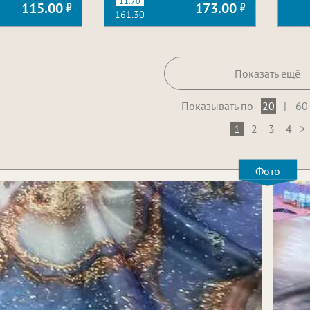
11.70
115.00
173.00
161.30
Показать ещё
Показывать по
20
|
60
1
2
3
4
>
Фото