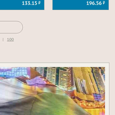
133.15
196.56
|
100