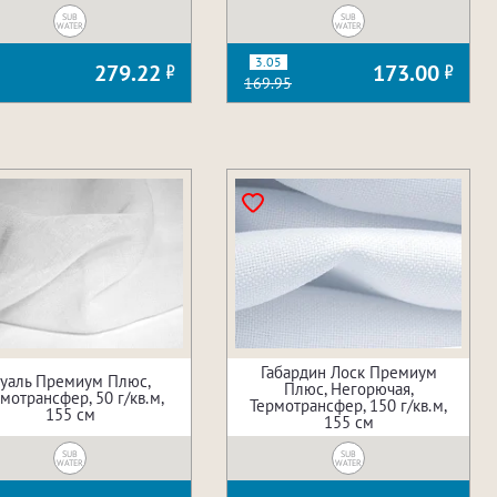
SUB
SUB
WATER
WATER
3.05
279.22
173.00
169.95
Габардин Лоск Премиум
уаль Премиум Плюс,
Плюс, Негорючая,
мотрансфер, 50 г/кв.м,
Термотрансфер, 150 г/кв.м,
155 см
155 см
SUB
SUB
WATER
WATER