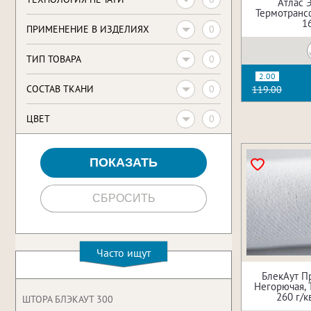
Атлас 
Термотрансф
1
0
ПРИМЕНЕНИЕ В ИЗДЕЛИЯХ
0
ТИП ТОВАРА
2.00
0
CОСТАВ ТКАНИ
119.00
0
ЦВЕТ
Часто ищут
БлекАут П
Негорючая, 
260 г/к
ШТОРА БЛЭКАУТ 300