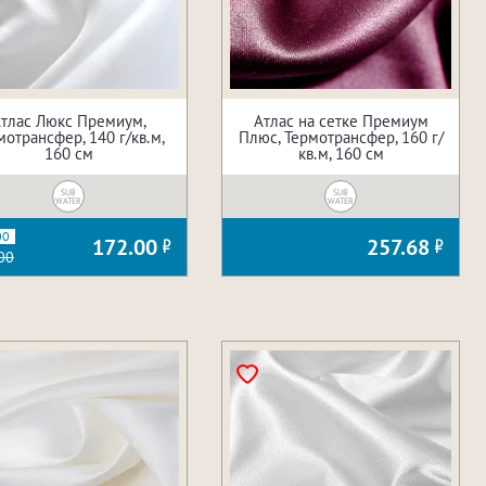
тлас Люкс Премиум,
Атлас на сетке Премиум
мотрансфер, 140 г/кв.м,
Плюс, Термотрансфер, 160 г/
160 см
кв.м, 160 см
SUB
SUB
WATER
WATER
00
172.00
257.68
00