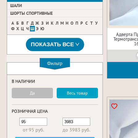
ШАЛИ
ШОРТЫ СПОРТИВНЫЕ
А
Б
В
Г
Д
Ж
З
И
К
Л
М
Н
О
П
Р
С
Т
У
Ф
Х
Ц
Ч
Ш
Э
Ю
Адверта П
Термотрансф
1
ПОКАЗАТЬ ВСЕ
Фильтр
В НАЛИЧИИ
Да
Весь товар
РОЗНИЧНАЯ ЦЕНА
от 95 руб.
до 3983 руб.