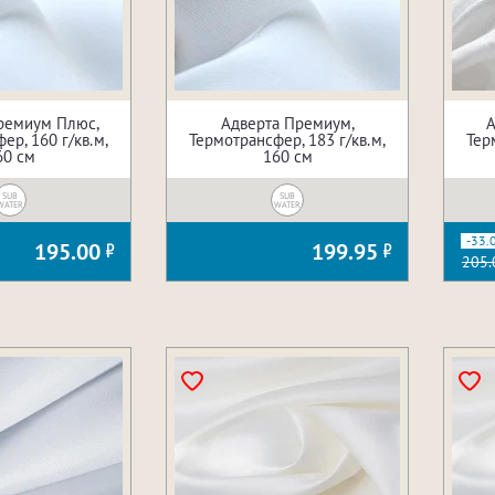
ремиум Плюс,
Адверта Премиум,
А
ер, 160 г/кв.м,
Термотрансфер, 183 г/кв.м,
Тер
60 см
160 см
SUB
SUB
WATER
WATER
-33.
195.00
199.95
205.