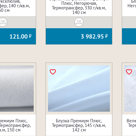
Эксклюзив,
Бл
Плюс, Негорючая,
ер, 140 г/кв.м,
Нег
Термотрансфер, 330 г/кв.м,
60 см
140 см
SUB
SUB
WATER
WATER
121.00
3 982.95
ремиум Плюс,
Блузка Премиум Плюс,
Велю
Термотрансфер,
Термотрансфер, 145 г/кв.м,
Тер
в.м, 150 см
142 см