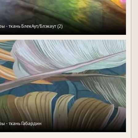
ы - ткань БлекАут/Блэкаут (2)
ы - ткань Габардин