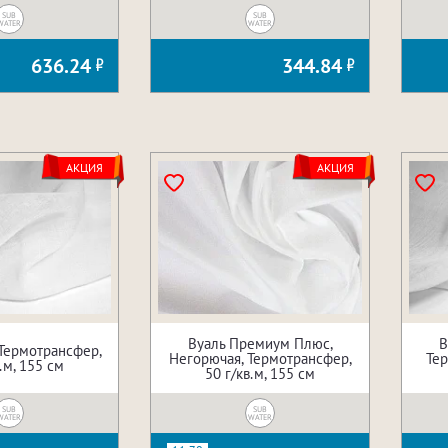
SUB
SUB
WATER
WATER
636.24
344.84
АКЦИЯ
АКЦИЯ
Вуаль Премиум Плюс,
В
 Термотрансфер,
Негорючая, Термотрансфер,
Тер
.м, 155 см
50 г/кв.м, 155 см
SUB
SUB
WATER
WATER