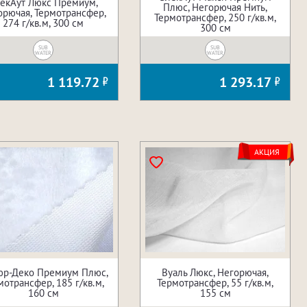
екАут Люкс Премиум,
Плюс, Негорючая Нить,
орючая, Термотрансфер,
Термотрансфер, 250 г/кв.м,
274 г/кв.м, 300 см
300 см
SUB
SUB
WATER
WATER
1 119.72
1 293.17
АКЦИЯ
р-Деко Премиум Плюс,
Вуаль Люкс, Негорючая,
мотрансфер, 185 г/кв.м,
Термотрансфер, 55 г/кв.м,
160 см
155 см