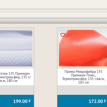
Прима Микрофибра 135
Сетка 135 Премиум
Премиум Плюс,
рмотрансфер, 135 г/
Термотрансфер, 135 г/кв.м,
кв.м, 180 см
165 см
199.00
172.00