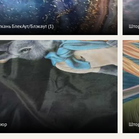
ткань БлекАут/Блэкаут (1)
Штор
люр
Штор