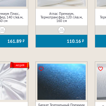
емиум Плюс,
Атлас Премиум,
ер, 140 г/кв.м,
Термотрансфер, 120 г/кв.м,
Тер
60 см
160 см
SUB
SUB
WATER
WATER
161.89
110.16
АКЦИЯ
Бархат Театральный Премиум