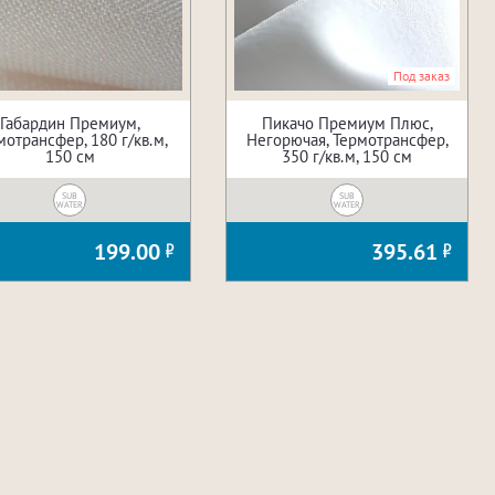
Под заказ
Габардин Премиум,
Пикачо Премиум Плюс,
мотрансфер, 180 г/кв.м,
Негорючая, Термотрансфер,
150 см
350 г/кв.м, 150 см
SUB
SUB
WATER
WATER
199.00
395.61