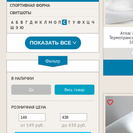
СПОРТИВНАЯ ФОРМА
СВИТШОТЫ
А
Б
В
Г
Д
И
К
Л
М
О
П
С
Т
У
Ф
Х
Ц
Ч
Ш
Э
Ю
Атлас
Термотрансф
1
ПОКАЗАТЬ ВСЕ
Фильтр
В НАЛИЧИИ
Да
Весь товар
РОЗНИЧНАЯ ЦЕНА
от 149 руб.
до 438 руб.