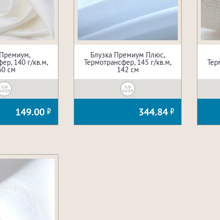
 Премиум,
Блузка Премиум Плюс,
ер, 140 г/кв.м,
Термотрансфер, 145 г/кв.м,
Тер
60 см
142 см
SUB
SUB
WATER
WATER
149.00
344.84