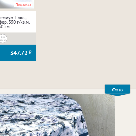
Под заказ
ремиум Плюс,
ер, 350 г/кв.м,
50 см
SUB
WATER
347.72
Фото