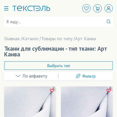
Главная
Каталог
Товары по типу
Арт Канва
Ткани для сублимации - тип ткани: Арт
Канва
Выбрать тип
Фильтр
Адверта
Арт Канва
Атлас
В наличии
Бархат
Весь товар
Да