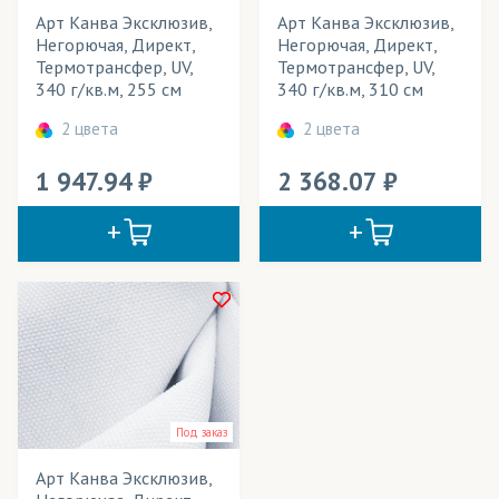
Кристина
Арт Канва Эксклюзив,
Арт Канва Эксклюзив,
Негорючая, Директ,
Негорючая, Директ,
Крисфри
Термотрансфер, UV,
Термотрансфер, UV,
340 г/кв.м, 255 см
340 г/кв.м, 310 см
Лайтбокс
2 цвета
2 цвета
Лайтекс
1 947.94
2 368.07
Микрофибра
Мокрый шелк
Ниагара
Оксфорд
ПолиОксфорд
Рогожка
Под заказ
Сальса
Арт Канва Эксклюзив,
Самба