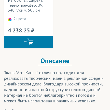
Негорючая, Директ,
Термотрансфер, UV,
Сатен
340 г/кв.м, 505 см
Саундтекс
2 цвета
Спанбонд
4 238.25
Таффета
Флаг
Флажная сетка
Описание
Шармус
Ткань “Арт Канва” отлично подходит для
Шифон
реализовать творческих идей в рекламной сфере и
дизайнерском деле. Благодаря высокой прочности,
Эко Сатен
надежности и плотной структуре волокон данный
материал не боится неблагоприятной погоды и
может быть использован в различных условиях.