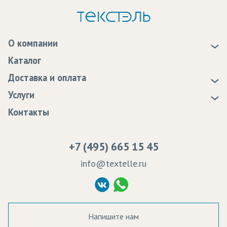
О компании
О нас
Каталог
Новости
Доставка и оплата
Статьи
Доставка
Услуги
Программа лояльности
Оплата
Образцы
Контакты
Сертификаты качества
Возврат
Пропитка тканей
Вакансии
Ремонт и обслуживание оборудования
+7 (495) 665 15 45
Судебные решения
info@textelle.ru
Политика Конфиденциальности
Согласие на обработку ПД
Напишите нам