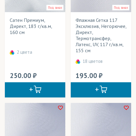
Мебель
Под заказ
Под заказ
Мобильные конструкции
Сатен Премиум,
Флажная Сетка 117
Директ, 183 г/кв.м,
Эксклюзив, Негорючее,
Наружная реклама
160 см
Директ,
Термотрансфер,
Одежда
Латекс, UV, 117 г/кв.м,
155 см
2 цвета
Панно
18 цветов
Перетяжки
250.00
195.00
Платки
Подклады для одежды
Подушки декоративные
Полотенца
Портьеры