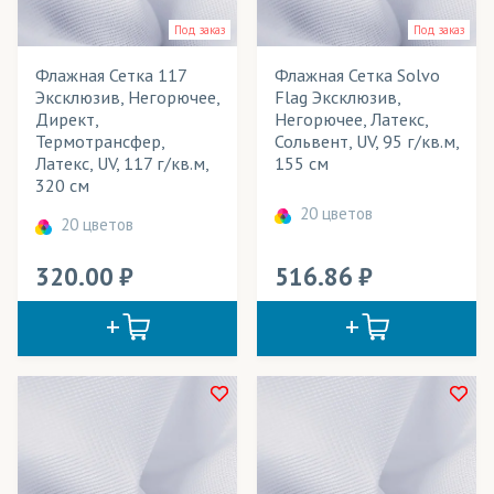
Фартуки
Под заказ
Под заказ
Флаги
Флажная Сетка 117
Флажная Сетка Solvo
Эксклюзив, Негорючее,
Flag Эксклюзив,
Флаги интерьерные
Директ,
Негорючее, Латекс,
Термотрансфер,
Сольвент, UV, 95 г/кв.м,
Флаги уличные
Латекс, UV, 117 г/кв.м,
155 см
320 см
Флажки
20 цветов
20 цветов
Фотошторы
320.00
516.86
Халаты
Чехлы для мебели
Шарфы
Широкоформатное панно
Шорты спортивные