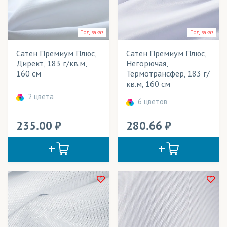
Блузки
Ширина рулона
Под заказ
Под заказ
Ветровки
Плотность
Сатен Премиум Плюс,
Сатен Премиум Плюс,
Вымпелы
Технология печати
Директ, 183 г/кв.м,
Негорючая,
160 см
Термотрансфер, 183 г/
Выставочные стенды
Применение в изделиях
кв.м, 160 см
Галстуки
2 цвета
6 цветов
Тип товара
Декорации
235.00
280.66
Cостав ткани
Кабинетные флаги
Цвет
Календари
Картины
Кашне
Куртки