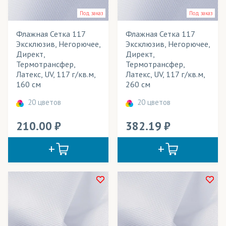
Постельное белье
Под заказ
Под заказ
Промоодежда
Флажная Сетка 117
Флажная Сетка 117
Скатерти
Эксклюзив, Негорючее,
Эксклюзив, Негорючее,
Директ,
Директ,
Спортивная форма
Термотрансфер,
Термотрансфер,
Латекс, UV, 117 г/кв.м,
Латекс, UV, 117 г/кв.м,
Спортивные костюмы
160 см
260 см
Столовый текстиль (скатерти)
20 цветов
20 цветов
Сувениры
210.00
382.19
Сумки
Театральные декорации
Театральные костюмы
Текстильные обои
Уличные конструкции