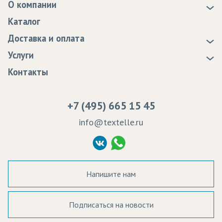
О компании
О нас
Каталог
Новости
Доставка и оплата
Статьи
Доставка
Услуги
Программа лояльности
Оплата
Образцы
Контакты
Сертификаты качества
Возврат
Пропитка тканей
Вакансии
Ремонт и обслуживание оборудования
+7 (495) 665 15 45
Судебные решения
info@textelle.ru
Политика Конфиденциальности
Согласие на обработку ПД
Напишите нам
Подписаться на новости