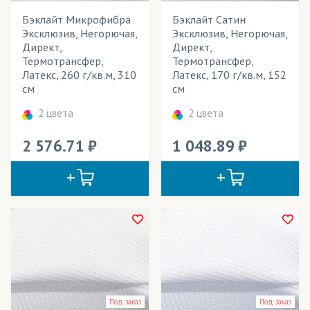
Театральные декорации
Бэклайт Микрофибра
Бэклайт Сатин
Текстильные обои
Эксклюзив, Негорючая,
Эксклюзив, Негорючая,
Директ,
Директ,
Тенты для летних кафе
Термотрансфер,
Термотрансфер,
Латекс, 260 г/кв.м, 310
Латекс, 170 г/кв.м, 152
Уличные конструкции
см
см
Флаги
2 цвета
2 цвета
Флаги интерьерные
2 576.71
1 048.89
Флаги уличные
Флажки
Фотошторы
Шарфы
Широкоформатное панно
Шторы
Под заказ
Под заказ