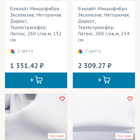
Платки
Бэклайт Микрофибра
Бэклайт Микрофибра
Эксклюзив, Негорючая,
Эксклюзив, Негорючая,
Платья
Директ,
Директ,
Термотрансфер,
Термотрансфер,
Подушки декоративные
Латекс, 260 г/кв.м, 152
Латекс, 260 г/кв.м, 254
см
см
Покрывала
2 цвета
2 цвета
Портьеры
1 351.42
2 309.27
Постельное белье
Пресс воллы (бренд воллы)/ Фрейм-системы
Пуфики
Рулонные шторы
Световые конструкции
Столовый текстиль (скатерти)
Под заказ
Под заказ