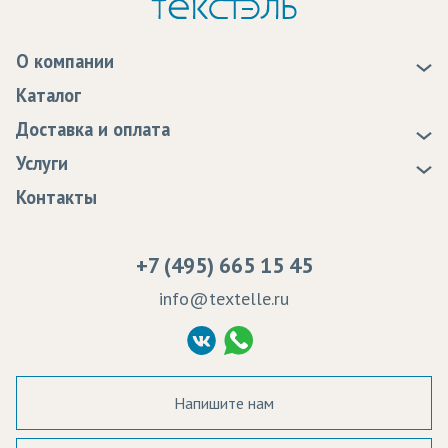
О компании
О нас
Каталог
Новости
Доставка и оплата
Статьи
Доставка
Услуги
Программа лояльности
Оплата
Образцы
Контакты
Сертификаты качества
Возврат
Пропитка тканей
Вакансии
Ремонт и обслуживание оборудования
+7 (495) 665 15 45
Судебные решения
info@textelle.ru
Политика Конфиденциальности
Согласие на обработку ПД
Напишите нам