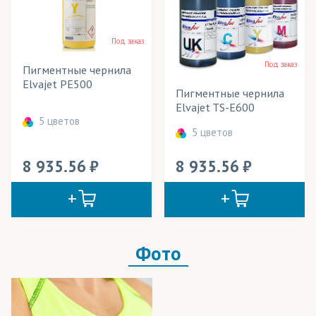
Майки
Тип товара
Под заказ
Мебель
Цвет
Под заказ
Пигментные чернила
Одежда
Elvajet PE500
Пигментные чернила
Флаги
Elvajet TS-E600
5 цветов
Футболки
5 цветов
Шторы
8 935.56
8 935.56
Фото