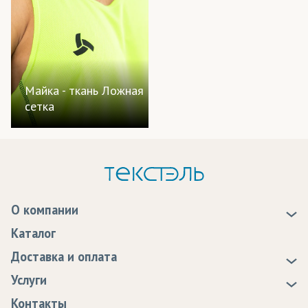
Майка - ткань Ложная
сетка
О компании
О нас
Каталог
Новости
Доставка и оплата
Статьи
Доставка
Услуги
Программа лояльности
Оплата
Образцы
Контакты