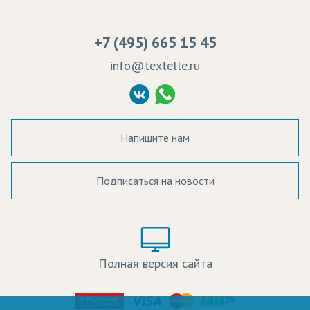
Сертификаты качества
Возврат
Пропитка тканей
Вакансии
Ремонт и обслуживание оборудования
+7 (495) 665 15 45
Судебные решения
info@textelle.ru
Политика Конфиденциальности
Согласие на обработку ПД
Напишите нам
Подписаться на новости
а в наличии:
Цвет:
Цена:
Полная версия сайта
оличество: