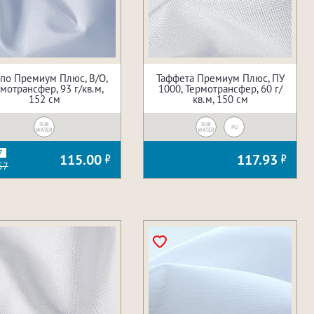
по Премиум Плюс, В/О,
Таффета Премиум Плюс, ПУ
мотрансфер, 93 г/кв.м,
1000, Термотрансфер, 60 г/
152 см
кв.м, 150 см
SUB
SUB
PU
WATER
WATER
7
115.00
117.93
57