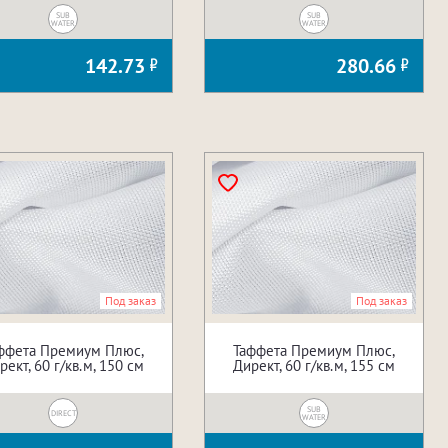
SUB
SUB
WATER
WATER
142.73
280.66
Под заказ
Под заказ
ффета Премиум Плюс,
Таффета Премиум Плюс,
рект, 60 г/кв.м, 150 см
Директ, 60 г/кв.м, 155 см
SUB
DIRECT
WATER