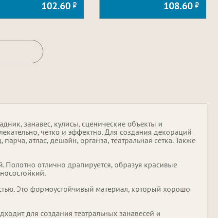
102.60
108.60
дник, занавес, кулисы, сценические объекты и
екательно, четко и эффектно. Для создания декораций
парча, атлас, дешайн, органза, театральная сетка. Также
й. Полотно отлично драпируется, образуя красивые
зносостойкий.
остью. Это формоустойчивый материал, который хорошо
дходит для создания театральных занавесей и