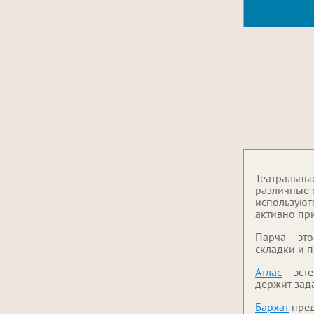
Театральны
различные 
используютс
активно при
Парча – это
складки и 
Атлас
– эст
держит зад
Бархат
пред