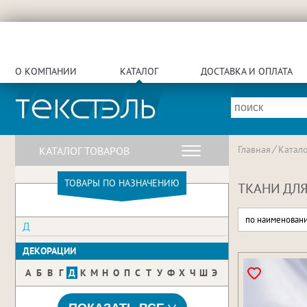
О КОМПАНИИ
КАТАЛОГ
ДОСТАВКА И ОПЛАТА
Главная
Катало
КАТАЛОГ ТОВАРОВ
ТОВАРЫ ПО НАЗНАЧЕНИЮ
ТКАНИ ДЛЯ
по наименован
Д
ДЕКОРАЦИИ
А
Б
В
Г
Д
К
М
Н
О
П
С
Т
У
Ф
Х
Ч
Ш
Э