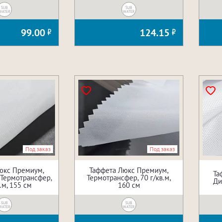
SUB
SUB
WATER
WATER
99.00
124.15
Под заказ
Под заказ
юкс Премиум,
Таффета Люкс Премиум,
Та
,Термотрансфер,
Термотрансфер, 70 г/кв.м,
Ди
.м, 155 см
160 см
SUB
SUB
WATER
WATER