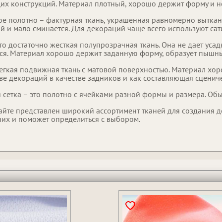
х конструкций. Материал плотный, хорошо держит форму и не
е полотно – фактурная ткань, украшенная равномерно вытка
й и мало сминается. Для декораций чаще всего используют са
то достаточно жесткая полупрозрачная ткань. Она не дает усад
тся. Материал хорошо держит заданную форму, образует пышны
егкая подвижная ткань с матовой поверхностью. Материал хор
ве декораций в качестве задников и как составляющая сценич
 сетка – это полотно с ячейками разной формы и размера. Об
айте представлен широкий ассортимент тканей для создания 
них и поможет определиться с выбором.