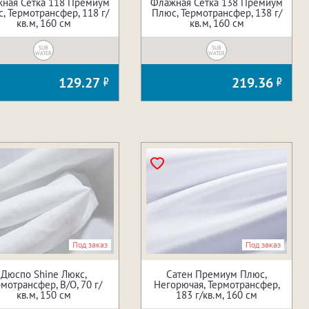
ная Сетка 118 Премиум
Флажная Сетка 138 Премиум
, Термотрансфер, 118 г/
Плюс, Термотрансфер, 138 г/
кв.м, 160 см
кв.м, 160 см
SUB
SUB
WATER
WATER
129.27
219.36
Под заказ
Под заказ
Дюспо Shine Люкс,
Сатен Премиум Плюс,
мотрансфер, В/О, 70 г/
Негорючая, Термотрансфер,
кв.м, 150 см
183 г/кв.м, 160 см