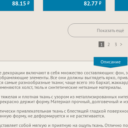
88.15
82.77
Показать ещё
1
2
3
>
Описание
е декорации включают в себя множество составляющих: фон, за
обрамляющие элементы. Все они должны выглядеть ярко, привл
я самые разнообразные ткани; чаще всего это бархат, жаккард, 
меняются холст, тюль и синтетические нетканые материалы.
 тяжелая и плотная ткань с узором из металлизированных ните
прекрасно держит форму. Материал прочный, долговечный и и
етически привлекательная ткань с блестящей гладкой поверхн
анную форму, не деформируется и не растягивается.
ставляет собой мягкую и приятную на ощупь ткань. Отлично по