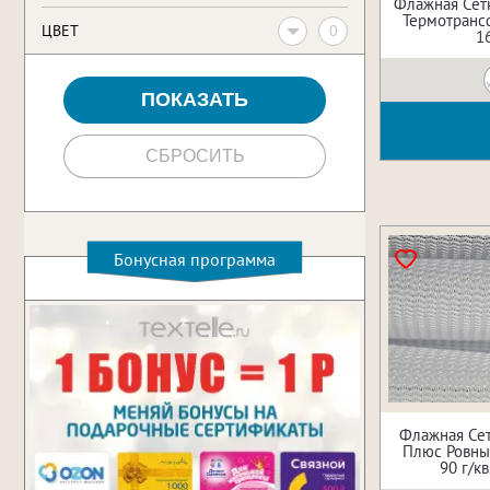
Флажная Сет
Термотрансф
0
ЦВЕТ
1
Бонусная программа
Флажная Се
Плюс Ровный
90 г/кв