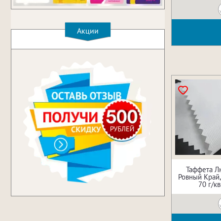
Акции
Таффета Л
Ровный Край
70 г/кв