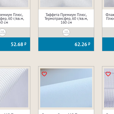
ремиум Плюс,
Таффета Премиум Плюс,
Флаж
ер, 60 г/кв.м,
Термотрансфер, 60 г/кв.м,
Плюс
50 см
160 см
SUB
SUB
WATER
WATER
52.68
62.26