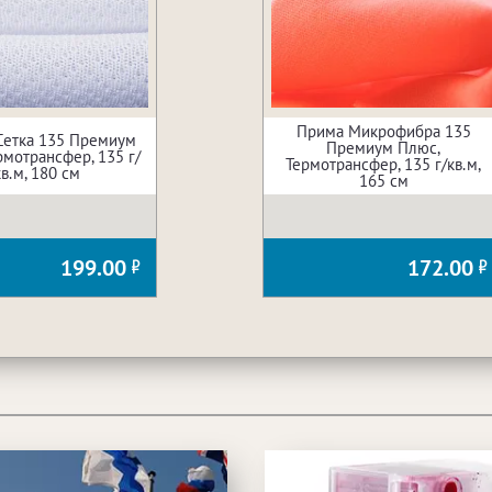
Прима Микрофибра 135
Сетка 135 Премиум
Премиум Плюс,
рмотрансфер, 135 г/
Термотрансфер, 135 г/кв.м,
кв.м, 180 см
165 см
199.00
172.00