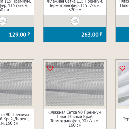
ка 115 Премиум,
Флажная Сетка 115 Премиум,
Флаж
ер, 115 г/кв.м,
Термотрансфер, 115 г/кв.м,
Плюс
60 см
320 см
SUB
SUB
WATER
WATER
129.00
263.00
Флажная Сетка 90 Премиум
тка 90 Премиум
Плюс Ровный Край,
 Край, Директ,
Тер
Термотрансфер, 90 г/кв.м,
.м, 160 см
160 см