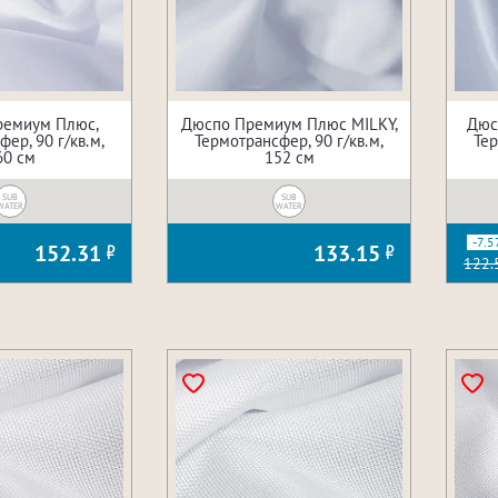
ремиум Плюс,
Дюспо Премиум Плюс MILKY,
Дюс
ер, 90 г/кв.м,
Термотрансфер, 90 г/кв.м,
Тер
60 см
152 см
SUB
SUB
WATER
WATER
-7.5
152.31
133.15
122.