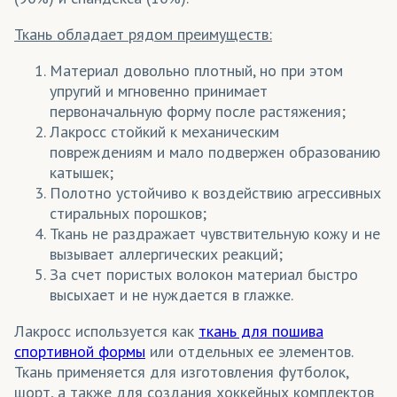
Пике
Ткань обладает рядом преимуществ:
Прима
Материал довольно плотный, но при этом
Революшн
упругий и мгновенно принимает
первоначальную форму после растяжения;
Рибана
Лакросс стойкий к механическим
Сандвич/Сэндвич
повреждениям и мало подвержен образованию
катышек;
Сетка/Ячейка
Полотно устойчиво к воздействию агрессивных
стиральных порошков;
Тинка
Ткань не раздражает чувствительную кожу и не
Флажная сетка
вызывает аллергических реакций;
За счет пористых волокон материал быстро
Хоккей
высыхает и не нуждается в глажке.
Хоккейная сетка
Лакросс используется как
ткань для пошива
спортивной формы
или отдельных ее элементов.
Ткань применяется для изготовления футболок,
шорт, а также для создания хоккейных комплектов