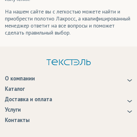
На нашем сайте вы с легкостью можете найти и
приобрести полотно Лакросс, а квалифицированный
менеджер ответит на все вопросы и поможет
сделать правильный выбор.
О компании
О нас
Каталог
Новости
Доставка и оплата
Статьи
Доставка
Услуги
Программа лояльности
Оплата
Образцы
Контакты
Сертификаты качества
Возврат
Пропитка тканей
Вакансии
Ремонт и обслуживание оборудования