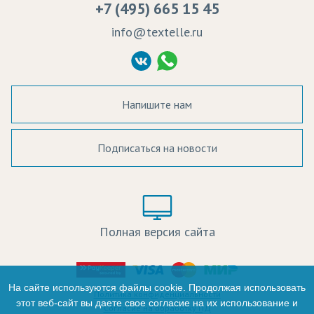
+7 (495) 665 15 45
Судебные решения
info@textelle.ru
Политика Конфиденциальности
Согласие на обработку ПД
Напишите нам
Подписаться на новости
а в наличии:
Цвет:
Цена:
Полная версия сайта
оличество:
-
На сайте используются файлы cookie. Продолжая использовать
Политика конфиденциальности
этот веб-сайт вы даете свое согласие на их использование и
Согласие на обработку ПД