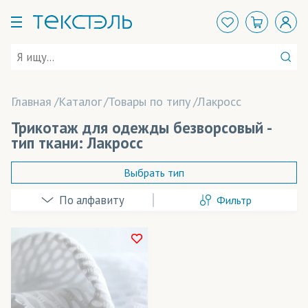
Главная
Каталог
Товары по типу
Лакросс
Трикотаж для одежды безворсовый -
тип ткани: Лакросс
Выбрать тип
Фильтр
Айс Хоккей
Арена
Баскетбольная сетка
В наличии
Бифлекс
Весь товар
Да