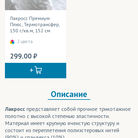
Даймонд
Лакросс Премиум
Джерси
Технология печати
Плюс, Термотрансфер,
130 г/кв.м, 152 см
Дьюспо
Применение в изделиях
2 цвета
Интерлок полиэфирный
Тип товара
299.00
Кулирная гладь/Кулирка полиэфирная
Cостав ткани
Лакросс
Цвет
Ложная сетка
Описание
Микрофибра
Неопрен
Лакросс
представляет собой прочное трикотажное
полотно с высокой степенью эластичности.
Ника
Материал имеет крупную ячеистую структуру и
Олимп
состоит из переплетения полиэстеровых нитей
(90%) и спандекса (10%).