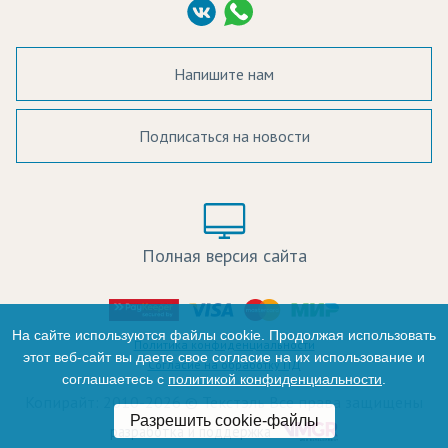
Согласие на обработку ПД
Напишите нам
Подписаться на новости
а в наличии:
Цвет:
Цена:
Полная версия сайта
оличество:
-
На сайте используются файлы cookie. Продолжая использовать
Политика конфиденциальности
этот веб-сайт вы даете свое согласие на их использование и
Согласие на обработку ПД
соглашаетесь с
политикой конфиденциальности
.
+
Копирайт: 2010-2026 © Текстэль Все права защищены
Разрешить cookie-файлы
Итого:
разработка и поддержка