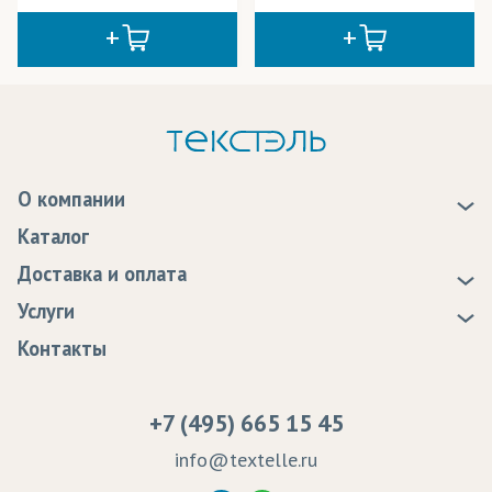
О компании
О нас
Каталог
Новости
Доставка и оплата
Статьи
Доставка
Услуги
Программа лояльности
Оплата
Образцы
Контакты
Сертификаты качества
Возврат
Пропитка тканей
Вакансии
Ремонт и обслуживание оборудования
+7 (495) 665 15 45
Судебные решения
info@textelle.ru
Политика Конфиденциальности