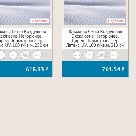
Под заказ
Под заказ
жная Сетка Воздушная
Флажная Сетка Воздушная
ксклюзив, Негорючее,
Эксклюзив, Негорючее,
рект, Термотрансфер,
Директ, Термотрансфер,
с, UV, 100 г/кв.м, 252 см
Латекс, UV, 100 г/кв.м, 310 см
SUB
SUB
ATEX
UV
DIRECT
LATEX
UV
DIRECT
WATER
WATER
618.33
761.54