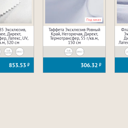
Под заказ
85 Эксклюзив,
Таффета Эксклюзив Ровный
Фла
ее, Директ,
Край, Негорючая, Директ,
Э
ер, Латекс, UV,
Термотрансфер, 55 г/кв.м,
Ди
в.м, 320 см
150 см
Латек
SUB
SUB
DIRECT
DIRECT
L
WATER
WATER
853.53
306.32