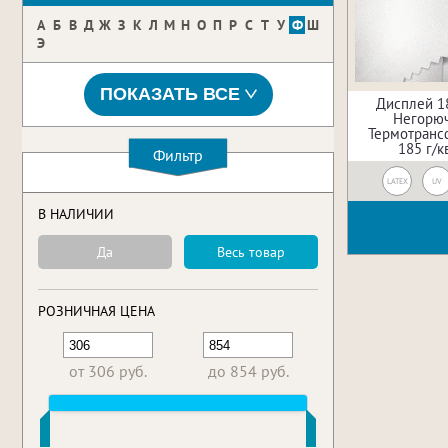
А
Б
В
Д
Ж
З
К
Л
М
Н
О
П
Р
С
Т
У
Ф
Ш
Э
ПОКАЗАТЬ ВСЕ
Дисплей 1
Негорюч
Термотрансф
185 г/к
Фильтр
LATEX
UV
В НАЛИЧИИ
Да
Весь товар
РОЗНИЧНАЯ ЦЕНА
от 306 руб.
до 854 руб.