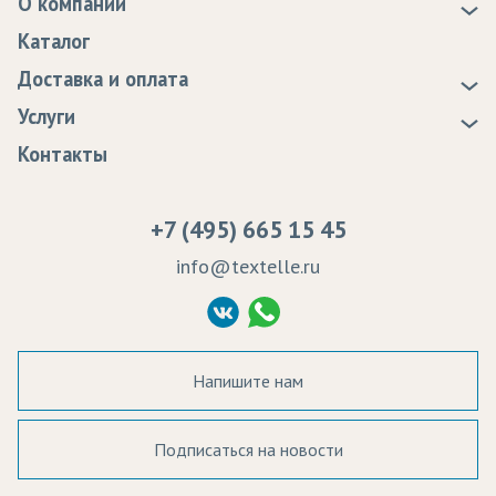
О компании
О нас
Шторы
Каталог
Новости
Доставка и оплата
Статьи
Доставка
Услуги
Программа лояльности
Оплата
Образцы
Контакты
Сертификаты качества
Возврат
Пропитка тканей
Вакансии
Ремонт и обслуживание оборудования
+7 (495) 665 15 45
Судебные решения
info@textelle.ru
Политика Конфиденциальности
Согласие на обработку ПД
Напишите нам
Подписаться на новости
а в наличии: