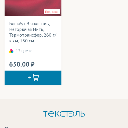
Жалюзи
Применение в изделиях
Под заказ
Занавесы
Тип товара
БлекАут Эксклюзив,
Мобильные конструкции
Cостав ткани
Негорючая Нить,
Термотрансфер, 260 г/
Обои
Цвет
кв.м, 150 см
Перетяжки
12 цветов
Плакаты
650.00
Портьеры
Рулонные шторы
Театральные декорации
Текстильные обои
Флаги интерьерные
Фотошторы