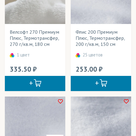
Велошорты
Весь товар
Да
Гимнастическая форма
Велсофт 270 Премиум
Флис 200 Премиум
Декорации
Розничная цена
Плюс, Термотрансфер,
Плюс, Термотрансфер,
270 г/кв.м, 180 см
200 г/кв.м, 150 см
Детская одежда
Ширина рулона
1 цвет
25 цветов
Детские игрушки
Плотность
335.50
253.00
Игрушки антистресс
Технология печати
Куртки
Применение в изделиях
Мебель
Тип товара
Одежда
Cостав ткани
Олимпийки
Цвет
Платья