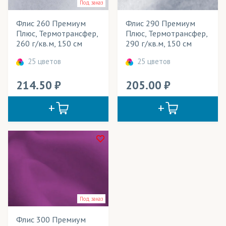
Под заказ
Пледы
Флис 260 Премиум
Флис 290 Премиум
Подклады для одежды
Плюс, Термотрансфер,
Плюс, Термотрансфер,
260 г/кв.м, 150 см
290 г/кв.м, 150 см
Спортивная форма
25 цветов
25 цветов
Спортивные костюмы
214.50
205.00
Сувениры
Термобелье
Толстовки
Халаты
Худи
Шапки
Под заказ
Шарфы
Флис 300 Премиум