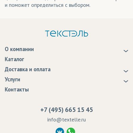
и поможет определиться с выбором.
О компании
О нас
Каталог
Новости
Доставка и оплата
Статьи
Доставка
Услуги
Программа лояльности
Оплата
Образцы
Контакты
Сертификаты качества
Возврат
Пропитка тканей
Вакансии
Ремонт и обслуживание оборудования
+7 (495) 665 15 45
Судебные решения
info@textelle.ru
Политика Конфиденциальности
Согласие на обработку ПД