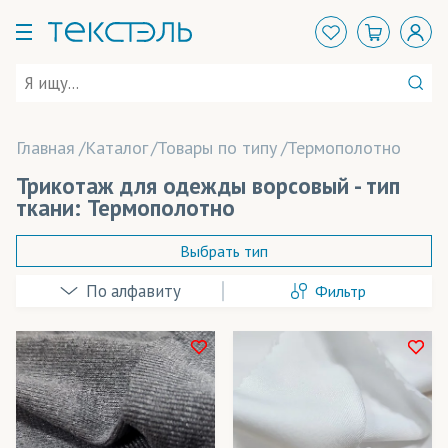
Главная
Каталог
Товары по типу
Термополотно
Трикотаж для одежды ворсовый - тип
ткани: Термополотно
Выбрать тип
Фильтр
Амфибия
Бархат
Бифлекс
В наличии
Велсофт
Весь товар
Да