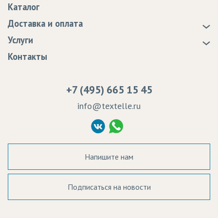
Каталог
Новости
Доставка и оплата
Статьи
Доставка
Услуги
Программа лояльности
Оплата
Образцы
Контакты
Сертификаты качества
Возврат
Пропитка тканей
Вакансии
Ремонт и обслуживание оборудования
+7 (495) 665 15 45
Судебные решения
info@textelle.ru
Политика Конфиденциальности
Согласие на обработку ПД
Напишите нам
Подписаться на новости
а в наличии: