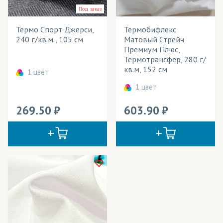
Под заказ
Сандвич/Сэндвич
Термо Спорт Джерси,
Термобифлекс
Суперэластик
Розничная цена
240 г/кв.м., 105 см
Матовый Стрейч
Премиум Плюс,
Термополотно
Ширина рулона
Термотрансфер, 280 г/
кв.м, 152 см
Флис
1 цвет
Плотность
1 цвет
Футер
Технология печати
269.50
603.90
Применение в изделиях
Тип товара
Cостав ткани
Цвет