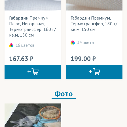
Промоодежда
Скатерти
Габардин Премиум
Габардин Премиум,
Плюс, Негорючая,
Термотрансфер, 180 г/
Спортивная форма
Термотрансфер, 160 г/
кв.м, 150 см
кв.м, 150 см
Спортивные костюмы
34 цвета
16 цветов
Столовый текстиль (скатерти)
167.63
199.00
Сувениры
Сумки
Театральные декорации
Фото
Театральные костюмы
Текстильные обои
Уличные конструкции