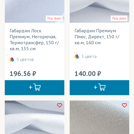
Мобильные конструкции
Под заказ
Под заказ
Наружная реклама
Габардин Лоск
Габардин Премиум
Одежда
Премиум, Негорючая,
Плюс, Директ, 150 г/
Термотрансфер, 150 г/
кв.м, 160 см
Панно
кв.м, 155 см
3 цвета
Перетяжки
5 цветов
Платки
196.56
140.00
Подклады для одежды
Подушки декоративные
Полотенца
Портьеры
Постельное белье