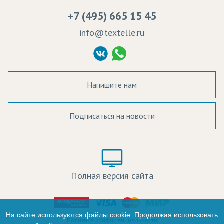
Вакансии
Ремонт и обслуживание оборудования
Элементы одежды
+7 (495) 665 15 45
Судебные решения
info@textelle.ru
Политика Конфиденциальности
Согласие на обработку ПД
Напишите нам
Подписаться на новости
а в наличии:
Цвет:
Цена:
Полная версия сайта
оличество:
-
На сайте используются файлы cookie. Продолжая использовать
Политика конфиденциальности