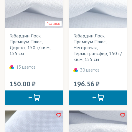
Блузки
В наличии
Ветровки
Весь товар
Да
Под заказ
Вымпелы
Габардин Лоск
Габардин Лоск
Выставочные стенды
Розничная цена
Премиум Плюс,
Премиум Плюс,
Директ, 150 г/кв.м,
Негорючая,
Галстуки
Ширина рулона
155 см
Термотрансфер, 150 г/
кв.м, 155 см
Декорации
Плотность
15 цветов
30 цветов
Кабинетные флаги
Технология печати
150.00
196.56
Календари
Применение в изделиях
Картины
Тип товара
Кашне
Cостав ткани
Куртки
Цвет
Мебель