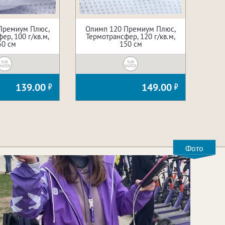
Премиум Плюс,
Олимп 120 Премиум Плюс,
ер, 100 г/кв.м,
Термотрансфер, 120 г/кв.м,
50 см
150 см
SUB
SUB
WATER
WATER
139.00
149.00
Фото