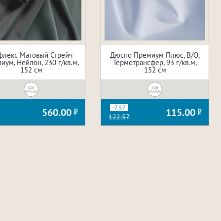
флекс Матовый Стрейч
Дюспо Премиум Плюс, В/О,
иум, Нейлон, 230 г/кв.м,
Термотрансфер, 93 г/кв.м,
152 см
152 см
SUB
SUB
WATER
WATER
-7.57
560.00
115.00
122.57