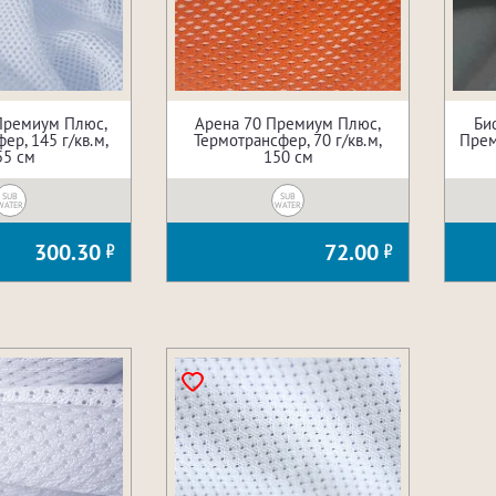
Премиум Плюс,
Арена 70 Премиум Плюс,
Би
ер, 145 г/кв.м,
Термотрансфер, 70 г/кв.м,
Прем
55 см
150 см
SUB
SUB
WATER
WATER
300.30
72.00