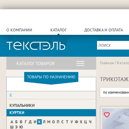
О КОМПАНИИ
КАТАЛОГ
ДОСТАВКА И ОПЛАТА
Главная
Катало
КАТАЛОГ ТОВАРОВ
ТОВАРЫ ПО НАЗНАЧЕНИЮ
ТРИКОТАЖ 
по наименован
К
КУПАЛЬНИКИ
КУРТКИ
А
Б
В
Г
Д
И
К
Л
М
О
П
С
Т
У
Ф
Х
Ц
Ч
Ш
Э
Ю