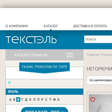
О КОМПАНИИ
КАТАЛОГ
ДОСТАВКА И ОПЛАТА
Главная
Катало
КАТАЛОГ ТОВАРОВ
ТКАНИ, ТРИКОТАЖ ПО ТИПУ
НЕГОРЮЧИЕ
по наименован
В
ВУАЛЬ
А
Б
В
Г
Д
К
Л
П
Р
С
Т
Ф
Э