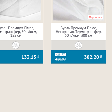
Под заказ
уаль Премиум Плюс,
Вуаль Премиум Плюс,
мотрансфер, 50 г/кв.м,
Негорючая, Термотрансфер,
155 см
50 г/кв.м, 300 см
SUB
SUB
WATER
WATER
-28.77
133.15
382.20
410.97