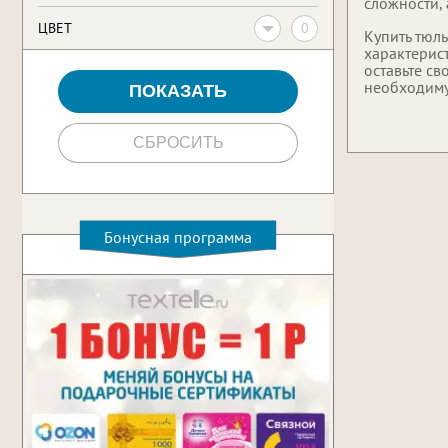
сложности, 
0
ЦВЕТ
Купить тюль
характерист
оставьте св
необходим
Бонусная программа