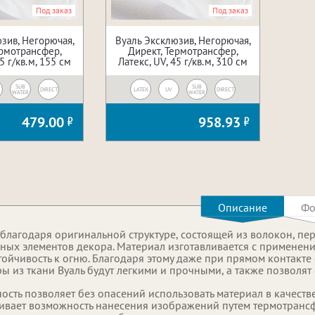
Под заказ
Под заказ
зив, Негорючая,
Вуаль Эксклюзив, Негорючая,
ермотрансфер,
Директ, Термотрансфер,
5 г/кв.м, 155 см
Латекс, UV, 45 г/кв.м, 310 см
SUB
SUB
DIRECT
LATEX
UV
DIRECT
WATER
WATER
479.00
958.93
Описание
Фо
ь благодаря оригинальной структуре, состоящей из волокон, 
ных элементов декора. Материал изготавливается с применен
тойчивость к огню. Благодаря этому даже при прямом контакте
ры из ткани Вуаль будут легкими и прочными, а также позволя
ость позволяет без опасений использовать материал в качеств
ивает возможность нанесения изображений путем термотрансф