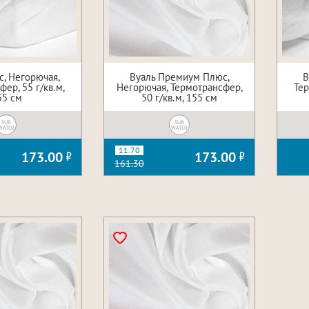
с, Негорючая,
Вуаль Премиум Плюс,
В
ер, 55 г/кв.м,
Негорючая, Термотрансфер,
Тер
55 см
50 г/кв.м, 155 см
SUB
SUB
WATER
WATER
11.70
173.00
173.00
161.30