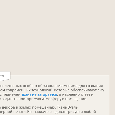
то
переплетенных особым образом, незаменима для создания
ием современных технологий, которые обеспечивают ему
 с пламенем
ткань не загорается
, а медленно тлеет и
т создать неповторимую атмосферу в помещении.
е декора в жилых помещениях. Ткань Вуаль
ерной печати. Вы сможете создавать рисунки любой