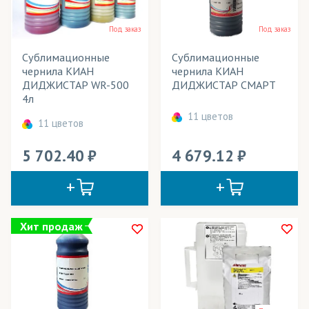
Весь товар
Да
Майки
Под заказ
Под заказ
Мебель
Сублимационные
Сублимационные
Розничная цена
чернила KИАН
чернила KИАН
Одежда
ДИДЖИСТАР WR-500
ДИДЖИСТАР СМАРТ
Применение в изделиях
4л
Флаги
11 цветов
Тип товара
11 цветов
Футболки
Цвет
5 702.40
4 679.12
Шторы
Хит продаж