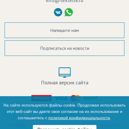
info@textelle.ru
Политика Конфиденциальности
Согласие на обработку ПД
Напишите нам
Подписаться на новости
а в наличии:
Цвет:
Цена:
Полная версия сайта
оличество:
-
На сайте используются файлы cookie. Продолжая использовать
Политика конфиденциальности
этот веб-сайт вы даете свое согласие на их использование и
Согласие на обработку ПД
соглашаетесь с
политикой конфиденциальности
.
+
Копирайт: 2010-2026 © Текстэль Все права защищены