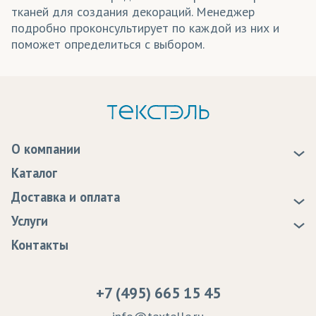
тканей для создания декораций. Менеджер
подробно проконсультирует по каждой из них и
поможет определиться с выбором.
О компании
О нас
Каталог
Новости
Доставка и оплата
Статьи
Доставка
Услуги
Программа лояльности
Оплата
Образцы
Контакты
Сертификаты качества
Возврат
Пропитка тканей
Вакансии
Ремонт и обслуживание оборудования
+7 (495) 665 15 45
Судебные решения