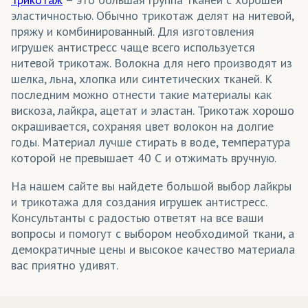
Столовый текстиль (скатерти)
эластичностью. Обычно трикотаж делят на нитевой,
пряжу и комбинированный. Для изготовления
Сувениры
игрушек антистресс чаще всего используется
нитевой трикотаж. Волокна для него производят из
Уличные конструкции
шелка, льна, хлопка или синтетических тканей. К
Флаги уличные
последним можно отнести такие материалы как
вискоза, лайкра, ацетат и эластан. Трикотаж хорошо
Флажки
окрашивается, сохраняя цвет волокон на долгие
годы. Материал лучше стирать в воде, температура
Форма для регби
которой не превышает 40 С и отжимать вручную.
Футболки
На нашем сайте вы найдете большой выбор лайкры
Хоккейная форма
и трикотажа для создания игрушек антистресс.
Консультанты с радостью ответят на все ваши
Шапки
вопросы и помогут с выбором необходимой ткани, а
демократичные цены и высокое качество материала
Шарфы
вас приятно удивят.
Шторы