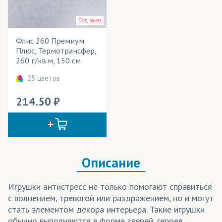
Вымпелы
Применение в изделиях
Под заказ
Выставочные стенды
Тип товара
Флис 260 Премиум
Галстуки
Cостав ткани
Плюс, Термотрансфер,
260 г/кв.м, 150 см
Декорации
Цвет
25 цветов
Детская одежда
214.50
Детские игрушки
Игрушки антистресс
Календари
Описание
Кашне
Куртки
Игрушки антистресс не только помогают справиться
с волнением, тревогой или раздражением, но и могут
Мебель
стать элементом декора интерьера. Такие игрушки
Мобильные конструкции
обычно выполняются в форме зверей, героев