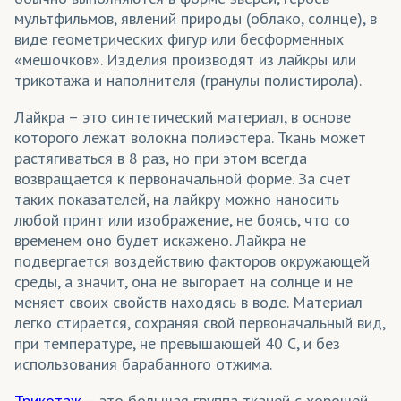
мультфильмов, явлений природы (облако, солнце), в
Одежда
виде геометрических фигур или бесформенных
«мешочков». Изделия производят из лайкры или
Перетяжки
трикотажа и наполнителя (гранулы полистирола).
Платки
Лайкра – это синтетический материал, в основе
Пледы
которого лежат волокна полиэстера. Ткань может
растягиваться в 8 раз, но при этом всегда
Подклады для одежды
возвращается к первоначальной форме. За счет
таких показателей, на лайкру можно наносить
Подушки декоративные
любой принт или изображение, не боясь, что со
временем оно будет искажено. Лайкра не
Портьеры
подвергается воздействию факторов окружающей
Постельное белье
среды, а значит, она не выгорает на солнце и не
меняет своих свойств находясь в воде. Материал
Промоодежда
легко стирается, сохраняя свой первоначальный вид,
при температуре, не превышающей 40 С, и без
Спортивная форма
использования барабанного отжима.
Спортивные костюмы
Трикотаж
– это большая группа тканей с хорошей