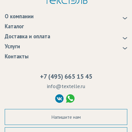
О компании
О нас
Каталог
Новости
Доставка и оплата
Статьи
Доставка
Услуги
Программа лояльности
Оплата
Образцы
Контакты
Сертификаты качества
Возврат
Пропитка тканей
Вакансии
Ремонт и обслуживание оборудования
+7 (495) 665 15 45
Судебные решения
info@textelle.ru
Политика Конфиденциальности
Согласие на обработку ПД
Напишите нам