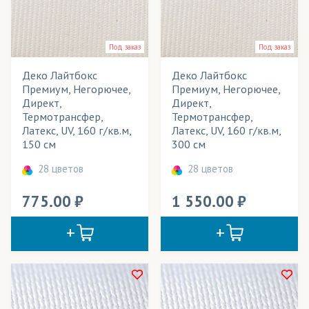
Пуфики
Рулонные шторы
Под заказ
Под заказ
Рюкзаки
Деко Лайтбокс
Деко Лайтбокс
Премиум, Негорючее,
Премиум, Негорючее,
Световые конструкции
Директ,
Директ,
Термотрансфер,
Термотрансфер,
Скатерти
Латекс, UV, 160 г/кв.м,
Латекс, UV, 160 г/кв.м,
150 см
300 см
Спецодежда
28 цветов
28 цветов
Спортивная форма
775.00
1 550.00
Спортивные костюмы
Средства для уборки/Салфетки
Столовый текстиль (скатерти)
Сувениры