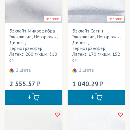
Зонты
Под заказ
Под заказ
Кабинетные флаги
Бэклайт Микрофибра
Бэклайт Сатин
Календари
Эксклюзив, Негорючая,
Эксклюзив, Негорючая,
Директ,
Директ,
Картины
Термотрансфер,
Термотрансфер,
Латекс, 260 г/кв.м, 310
Латекс, 170 г/кв.м, 152
Кашне
см
см
Куртки
2 цвета
2 цвета
Лайтбоксы
2 555.57
1 040.29
Маркизы
Маски защитные
Мебель
Мобильные конструкции