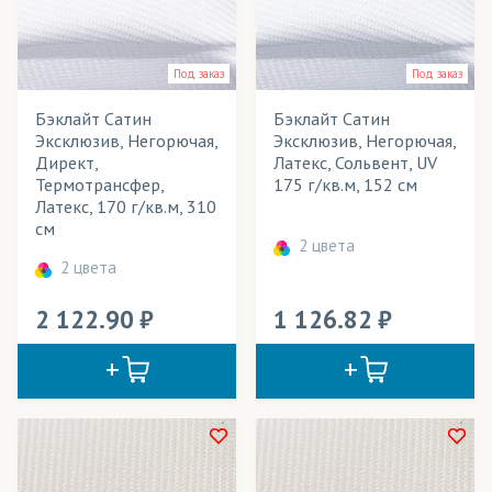
Платья
Платья летние
Под заказ
Под заказ
Плащи
Бэклайт Сатин
Бэклайт Сатин
Пледы
Эксклюзив, Негорючая,
Эксклюзив, Негорючая,
Директ,
Латекс, Сольвент, UV
Подклады для одежды
Термотрансфер,
175 г/кв.м, 152 см
Латекс, 170 г/кв.м, 310
Подушки декоративные
см
2 цвета
Покрывала
2 цвета
Полотенца
2 122.90
1 126.82
Портьеры
Постельное белье
Пресс воллы (бренд воллы)/ Фрейм-системы
Промоодежда