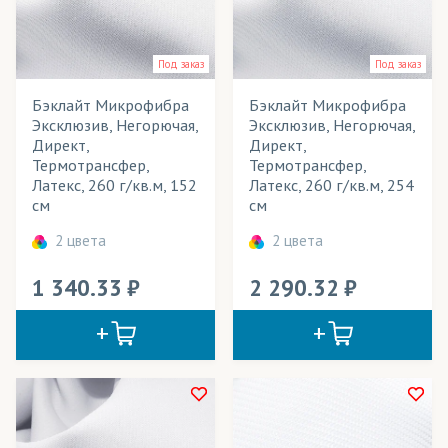
Балдахины
Весь товар
Да
Баннеры
Под заказ
Под заказ
Блузки
Бэклайт Микрофибра
Бэклайт Микрофибра
Розничная цена
Эксклюзив, Негорючая,
Эксклюзив, Негорючая,
Ветровки
Директ,
Директ,
Ширина рулона
Термотрансфер,
Термотрансфер,
Вечерние наряды
Латекс, 260 г/кв.м, 152
Латекс, 260 г/кв.м, 254
Плотность
см
см
Вывески
Технология печати
2 цвета
2 цвета
Вымпелы
Применение в изделиях
1 340.33
2 290.32
Выставочные стенды
Галстуки
Тип товара
Декорации
Cостав ткани
Жалюзи
Цвет
Занавесы