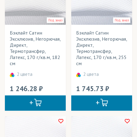
Модульные картины
Надувные конструкции
Под заказ
Под заказ
Наружная реклама
Бэклайт Сатин
Бэклайт Сатин
Эксклюзив, Негорючая,
Эксклюзив, Негорючая,
Обивка игровых столов
Директ,
Директ,
Термотрансфер,
Термотрансфер,
Обои
Латекс, 170 г/кв.м, 182
Латекс, 170 г/кв.м, 255
см
см
Одежда
2 цвета
2 цвета
Палатки
1 246.28
1 745.73
Панно
Перетяжки
Плакаты
Платки