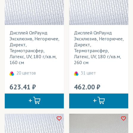
Сумки
Театральные декорации
Театральные костюмы
Дисплей ОлРаунд
Дисплей ОлРаунд
Текстильные обои
Эксклюзив, Негорючее,
Эксклюзив, Негорючее,
Директ,
Директ,
Тенты для летних кафе
Термотрансфер,
Термотрансфер,
Латекс, UV, 180 г/кв.м,
Латекс, UV, 180 г/кв.м,
Уличные конструкции
160 см
260 см
Фартуки
20 цветов
31 цвет
Флаги
623.41
462.00
Флаги интерьерные
Флаги уличные
Флажки
Фотошторы