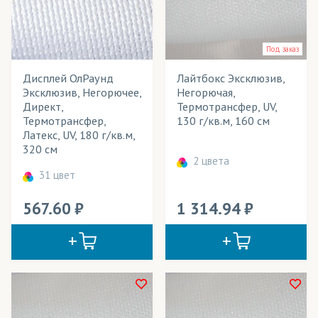
Халаты
Чехлы для мебели
Под заказ
Дисплей ОлРаунд
Лайтбокс Эксклюзив,
Шали
Эксклюзив, Негорючее,
Негорючая,
Шарфы
Директ,
Термотрансфер, UV,
Термотрансфер,
130 г/кв.м, 160 см
Широкоформатное панно
Латекс, UV, 180 г/кв.м,
320 см
2 цвета
Шорты спортивные
31 цвет
Шторы
567.60
1 314.94
Элементы одежды