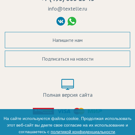
Судебные решения
info@textelle.ru
Политика Конфиденциальности
Согласие на обработку ПД
Напишите нам
Подписаться на новости
а в наличии:
Цвет:
Цена:
Полная версия сайта
оличество:
-
На сайте используются файлы cookie. Продолжая использовать
Политика конфиденциальности
этот веб-сайт вы даете свое согласие на их использование и
Согласие на обработку ПД
соглашаетесь с
политикой конфиденциальности
.
+