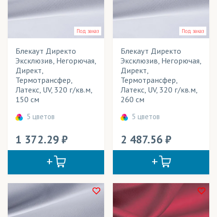
Вечерние наряды
Весь товар
Да
Вывески
Под заказ
Под заказ
Вымпелы
Блекаут Директо
Блекаут Директо
Розничная цена
Эксклюзив, Негорючая,
Эксклюзив, Негорючая,
Выставочные стенды
Директ,
Директ,
Ширина рулона
Термотрансфер,
Термотрансфер,
Декорации
Латекс, UV, 320 г/кв.м,
Латекс, UV, 320 г/кв.м,
Плотность
150 см
260 см
Жалюзи
Технология печати
5 цветов
5 цветов
Занавесы
Применение в изделиях
1 372.29
2 487.56
Звукоизолирующие конструкции
Зонты
Тип товара
Календари
Cостав ткани
Картины
Цвет
Кашне