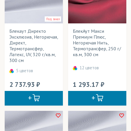
Лайтбоксы
Под заказ
Маркизы
Блекаут Директо
БлекАут Макси
Мебель
Эксклюзив, Негорючая,
Премиум Плюс,
Директ,
Негорючая Нить,
Мобильные конструкции
Термотрансфер,
Термотрансфер, 250 г/
Латекс, UV, 320 г/кв.м,
кв.м, 300 см
Надувные конструкции
300 см
Обивка игровых столов
12 цветов
5 цветов
Обои
2 737.93
1 293.17
Одежда
Панно
Перетяжки
Плакаты