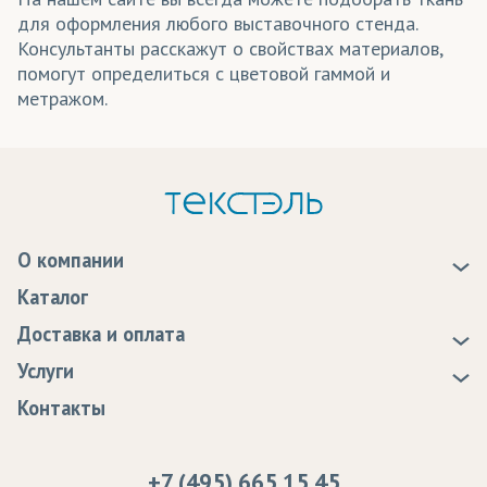
для оформления любого выставочного стенда.
Консультанты расскажут о свойствах материалов,
помогут определиться с цветовой гаммой и
метражом.
О компании
О нас
Каталог
Новости
Доставка и оплата
Статьи
Доставка
Услуги
Программа лояльности
Оплата
Образцы
Контакты
Сертификаты качества
Возврат
Пропитка тканей
Вакансии
Ремонт и обслуживание оборудования
+7 (495) 665 15 45