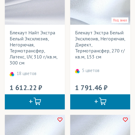
Театральные декорации
Текстильные обои
Под заказ
Тенты для летних кафе
Блекаут Найт Экстра
Блекаут Экстра Белый
Уличные конструкции
Белый Эксклюзив,
Эксклюзив, Негорючая,
Негорючая,
Директ,
Флаги
Термотрансфер,
Термотрансфер, 270 г/
Латекс, UV, 310 г/кв.м,
кв.м, 153 см
Флаги интерьерные
300 см
5 цветов
Флаги уличные
18 цветов
Флажки
1 612.22
1 791.46
Фотошторы
Шарфы
Широкоформатное панно
Шторы