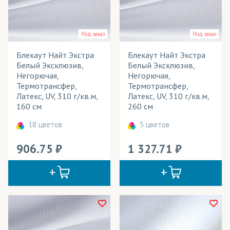
Платки
Платья
Под заказ
Под заказ
Подушки декоративные
Блекаут Найт Экстра
Блекаут Найт Экстра
Белый Эксклюзив,
Белый Эксклюзив,
Покрывала
Негорючая,
Негорючая,
Термотрансфер,
Термотрансфер,
Портьеры
Латекс, UV, 310 г/кв.м,
Латекс, UV, 310 г/кв.м,
160 см
260 см
Постельное белье
18 цветов
5 цветов
Пресс воллы (бренд воллы)/ Фрейм-системы
906.75
1 327.71
Пуфики
Рулонные шторы
Световые конструкции
Столовый текстиль (скатерти)