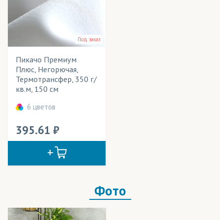
Вечерние наряды
Розничная цена
Вывески
Технология печати
Под заказ
Вымпелы
Применение в изделиях
Пикачо Премиум
Выставочные стенды
Тип товара
Плюс, Негорючая,
Термотрансфер, 350 г/
Декорации
Cостав ткани
кв.м, 150 см
Жалюзи
6 цветов
Цвет
Занавесы
395.61
Звукоизолирующие конструкции
Зонты
Календари
Фото
Картины
Кашне