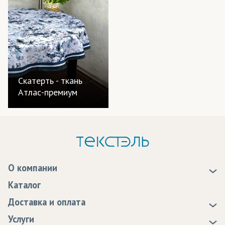
Лайтбоксы
Маркизы
Мебель
Мобильные конструкции
Скатерть - ткань
Атлас-премиум
Надувные конструкции
Обивка игровых столов
Обои
Одежда
О компании
Панно
О нас
Каталог
Новости
Перетяжки
Доставка и оплата
Статьи
Доставка
Плакаты
Услуги