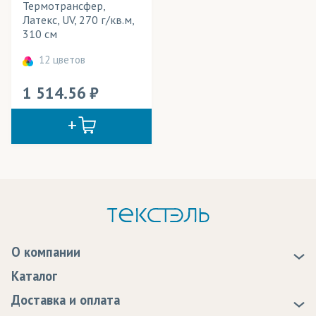
Термотрансфер,
Рулонные шторы
Латекс, UV, 270 г/кв.м,
310 см
Рюкзаки
12 цветов
Световые конструкции
1 514.56
Свитшоты
Скатерти
Спецодежда
Спортивная форма
Спортивные костюмы
Средства для уборки/Салфетки
О компании
Столовый текстиль (скатерти)
О нас
Каталог
Сувениры
Новости
Доставка и оплата
Статьи
Доставка
Сумки