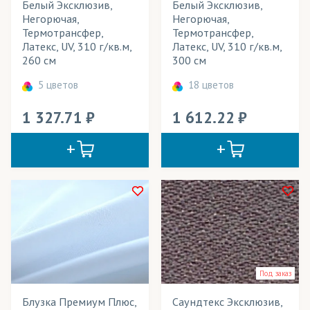
Олимпийки
Белый Эксклюзив,
Белый Эксклюзив,
Негорючая,
Негорючая,
Палатки
Термотрансфер,
Термотрансфер,
Латекс, UV, 310 г/кв.м,
Латекс, UV, 310 г/кв.м,
Панно
260 см
300 см
Перетяжки
5 цветов
18 цветов
Плакаты
1 327.71
1 612.22
Платки
Платья
Платья летние
Плащи
Пледы
Подарочные мешки
Под заказ
Подвязы для одежды
Блузка Премиум Плюс,
Саундтекс Эксклюзив,