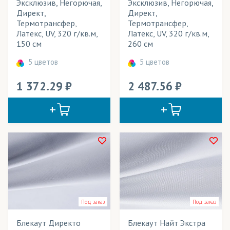
Эксклюзив, Негорючая,
Эксклюзив, Негорючая,
Директ,
Директ,
Кабинетные флаги
Термотрансфер,
Термотрансфер,
Латекс, UV, 320 г/кв.м,
Латекс, UV, 320 г/кв.м,
Календари
150 см
260 см
Картины
5 цветов
5 цветов
Кашне
1 372.29
2 487.56
Купальники
Куртки
Лайтбоксы
Леггинсы
Лонгсливы
Майки
Под заказ
Под заказ
Маркизы
Блекаут Директо
Блекаут Найт Экстра