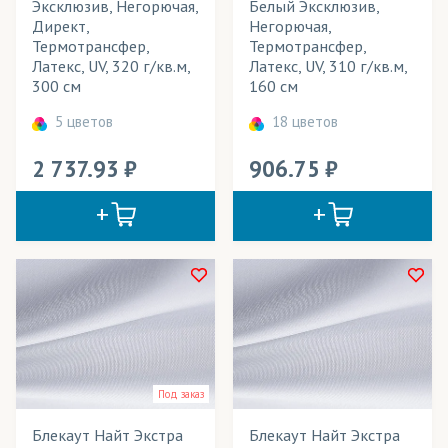
Эксклюзив, Негорючая,
Белый Эксклюзив,
Маски защитные
Директ,
Негорючая,
Термотрансфер,
Термотрансфер,
Мебель
Латекс, UV, 320 г/кв.м,
Латекс, UV, 310 г/кв.м,
300 см
160 см
Мобильные конструкции
5 цветов
18 цветов
Модульные картины
2 737.93
906.75
Надувные конструкции
Наружная реклама
Обивка игровых столов
Обои
Одежда
Одежда для Промо-акций
Под заказ
Одежда для фитнеса
Блекаут Найт Экстра
Блекаут Найт Экстра