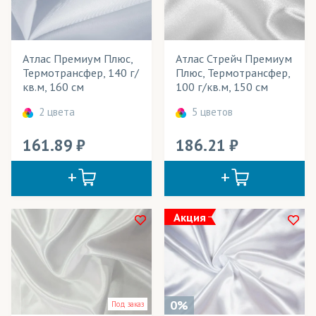
Весь товар
Да
Балдахины
Банданы-труба
Атлас Премиум Плюс,
Атлас Стрейч Премиум
Розничная цена
Термотрансфер, 140 г/
Плюс, Термотрансфер,
Баннеры
кв.м, 160 см
100 г/кв.м, 150 см
Ширина рулона
Баскетбольная форма
2 цвета
5 цветов
Плотность
Блузки
161.89
186.21
Технология печати
Бомберы
Применение в изделиях
Брюки
Велошорты
Тип товара
Акция
Ветровки
Cостав ткани
Вечерние наряды
Цвет
Вывески
0%
Под заказ