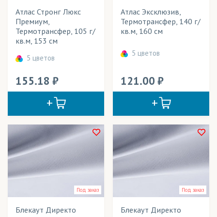
Вымпелы
Атлас Стронг Люкс
Атлас Эксклюзив,
Премиум,
Термотрансфер, 140 г/
Выставочные стенды
Термотрансфер, 105 г/
кв.м, 160 см
кв.м, 153 см
Галстуки
5 цветов
5 цветов
Гимнастическая форма
155.18
121.00
Декорации
Детская одежда
Детские игрушки
Жалюзи
Занавесы
Звукоизолирующие конструкции
Под заказ
Под заказ
Зонты
Блекаут Директо
Блекаут Директо
Игрушки антистресс