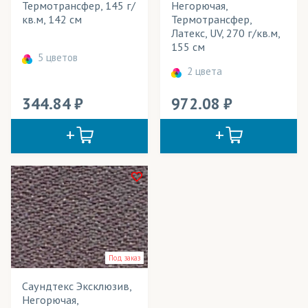
Термотрансфер, 145 г/
Негорючая,
Подклады для одежды
кв.м, 142 см
Термотрансфер,
Латекс, UV, 270 г/кв.м,
Подушки декоративные
155 см
5 цветов
2 цвета
Покрывала
Поло
344.84
972.08
Полотенца
Портьеры
Постельное белье
Пресс воллы (бренд воллы)/ Фрейм-системы
Промо-стенды
Под заказ
Промоодежда
Саундтекс Эксклюзив,
Пуфики
Негорючая,