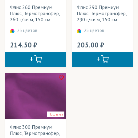
Флис 260 Премиум
Флис 290 Премиум
Детские игрушки
Плюс, Термотрансфер,
Плюс, Термотрансфер,
260 г/кв.м, 150 см
290 г/кв.м, 150 см
Игрушки антистресс
25 цветов
25 цветов
Кабинетные флаги
214.50
205.00
Календари
Картины
Кашне
Купальники
Куртки
Леггинсы
Под заказ
Лонгсливы
Флис 300 Премиум
Майки
Плюс, Термотрансфер,