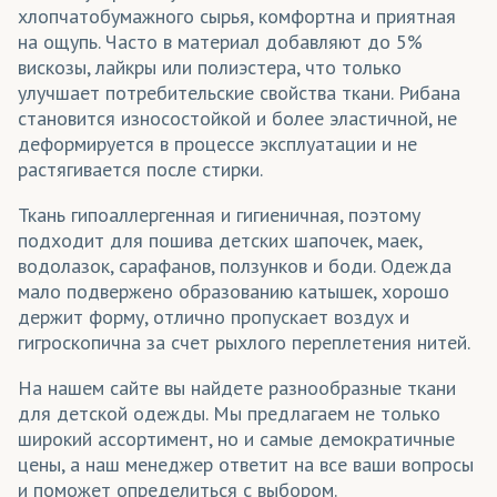
хлопчатобумажного сырья, комфортна и приятная
Столовый текстиль (скатерти)
на ощупь. Часто в материал добавляют до 5%
вискозы, лайкры или полиэстера, что только
Сувениры
улучшает потребительские свойства ткани. Рибана
Сумки
становится износостойкой и более эластичной, не
деформируется в процессе эксплуатации и не
Театральные декорации
растягивается после стирки.
Текстильные обои
Ткань гипоаллергенная и гигиеничная, поэтому
подходит для пошива детских шапочек, маек,
Термобелье
водолазок, сарафанов, ползунков и боди. Одежда
Толстовки
мало подвержено образованию катышек, хорошо
держит форму, отлично пропускает воздух и
Уличные конструкции
гигроскопична за счет рыхлого переплетения нитей.
Флаги
На нашем сайте вы найдете разнообразные ткани
для детской одежды. Мы предлагаем не только
Флаги интерьерные
широкий ассортимент, но и самые демократичные
цены, а наш менеджер ответит на все ваши вопросы
Флажки
и поможет определиться с выбором.