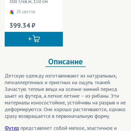
300 г/кв.м, 150 см
Маски защитные
28 цветов
Мебель
399.34
Мобильные конструкции
Одежда
Олимпийки
Описание
Панно
Перетяжки
Детскую одежду изготавливают из натуральных,
гипоаллергенных и приятных на ощупь тканей.
Платки
Зачастую теплые вещи на осенне-зимний период
шьют из футера, а легкие летние – из рибаны. Эти
Платья
материалы износостойкие, устойчивы на разрыв и не
Платья летние
деформируются. Они хорошо растягиваются, однако
сразу возвращается в первоначальную форму.
Плащи
Футер
представляет собой мягкое, эластичное и