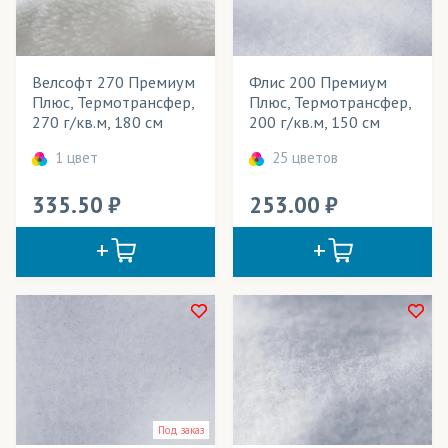
Банданы-труба
Весь товар
Да
Баннеры
Велсофт 270 Премиум
Флис 200 Премиум
Баскетбольная форма
Розничная цена
Плюс, Термотрансфер,
Плюс, Термотрансфер,
270 г/кв.м, 180 см
200 г/кв.м, 150 см
Блузки
Ширина рулона
1 цвет
25 цветов
Бомберы
Плотность
335.50
253.00
Брюки
Технология печати
Велошорты
Применение в изделиях
Вымпелы
Тип товара
Галстуки
Cостав ткани
Гимнастическая форма
Цвет
Декорации
Под заказ
Детская одежда