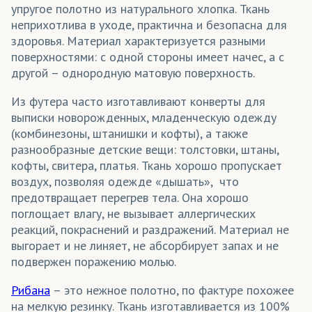
Пледы
упругое полотно из натурального хлопка. Ткань
неприхотлива в уходе, практична и безопасна для
Подарочные мешки
здоровья. Материал характеризуется разными
Подвязы для одежды
поверхностями: с одной стороны имеет начес, а с
другой – однородную матовую поверхность.
Подклады для одежды
Из футера часто изготавливают конверты для
Подушки декоративные
выписки новорожденных, младенческую одежду
(комбинезоны, штанишки и кофты), а также
Поло
разнообразные детские вещи: толстовки, штаны,
кофты, свитера, платья. Ткань хорошо пропускает
Портьеры
воздух, позволяя одежде «дышать», что
Постельное белье
предотвращает перегрев тела. Она хорошо
поглощает влагу, не вызывает аллергических
Промоодежда
реакций, покраснений и раздражений. Материал не
выгорает и не линяет, не абсорбирует запах и не
Свитшоты
подвержен поражению молью.
Спортивная форма
Рибана
– это нежное полотно, по фактуре похожее
Спортивные костюмы
на мелкую резинку. Ткань изготавливается из 100%