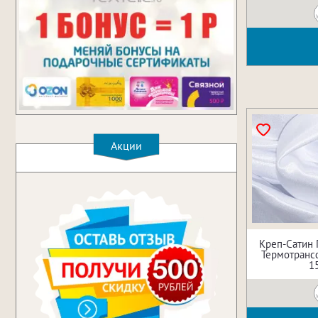
Акции
Креп-Сатин
Термотрансф
1