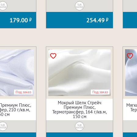
SUB
SUB
WATER
WATER
179.00
254.49
Под заказ
Под заказ
Мокрый Шелк Стрейч
 Премиум Плюс,
Мягк
Премиум Плюс,
ер, 210 г/кв.м,
Тер
Термотрансфер, 164 г/кв.м,
50 см
150 см
SUB
SUB
WATER
WATER