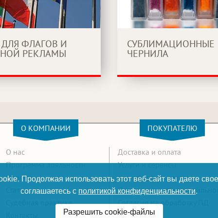
 ДЛЯ ФЛАГОВ И
СУБЛИМАЦИОННЫЕ
НОЙ РЕКЛАМЫ
ЧЕРНИЛА
О КОМПАНИИ
ПОКУПАТЕЛЮ
О нас
Доставка и оплата
Программа лояльности
Услуги и сервисы
Новости
Как оформить заказ
okie. Продолжая использовать этот веб-сайт вы даете свое
Статьи
Политика конфиденциально
соглашаетесь с
политикой конфиденциальности
.
Судебная практика
Согласие на обработку ПД
Разрешить cookie-файлы
Контакты