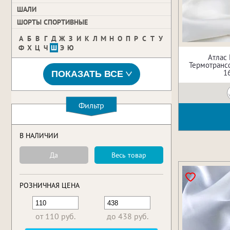
ШАЛИ
ШОРТЫ СПОРТИВНЫЕ
А
Б
В
Г
Д
Ж
З
И
К
Л
М
Н
О
П
Р
С
Т
У
Ф
Х
Ц
Ч
Ш
Э
Ю
Атлас
Термотрансф
1
ПОКАЗАТЬ ВСЕ
Фильтр
В НАЛИЧИИ
Да
Весь товар
РОЗНИЧНАЯ ЦЕНА
от 110 руб.
до 438 руб.