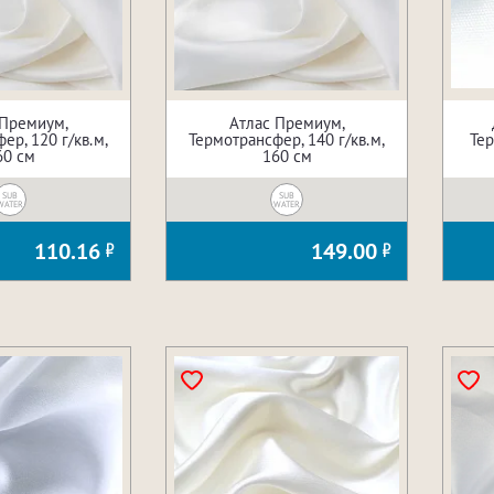
 Премиум,
Атлас Премиум,
ер, 120 г/кв.м,
Термотрансфер, 140 г/кв.м,
Тер
60 см
160 см
SUB
SUB
WATER
WATER
110.16
149.00