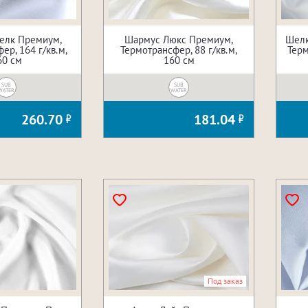
елк Премиум,
Шармус Люкс Премиум,
Шелк
ер, 164 г/кв.м,
Термотрансфер, 88 г/кв.м,
Терм
60 см
160 см
SUB
SUB
WATER
WATER
260.70
181.04
Под заказ