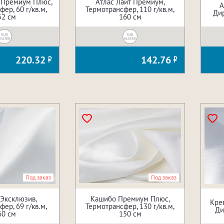
 Премиум Плюс,
Атлас Лайт Премиум,
А
ер, 60 г/кв.м,
Термотрансфер, 110 г/кв.м,
Дир
52 см
160 см
SUB
SUB
WATER
WATER
220.32
142.76
Под заказ
Под заказ
Эксклюзив,
Кашибо Премиум Плюс,
Кре
ер, 69 г/кв.м,
Термотрансфер, 130 г/кв.м,
Ди
60 см
150 см