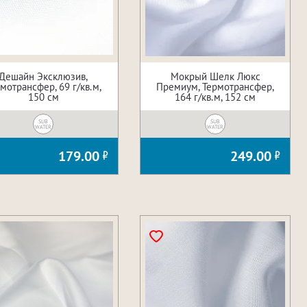
Дешайн Эксклюзив,
Мокрый Шелк Люкс
мотрансфер, 69 г/кв.м,
Премиум, Термотрансфер,
150 см
164 г/кв.м, 152 см
SUB
SUB
WATER
WATER
179.00
249.00