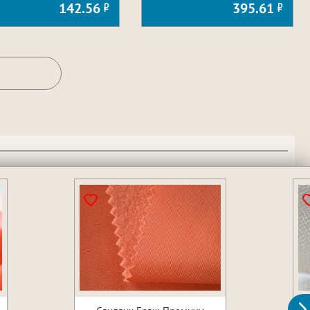
142.56
395.61