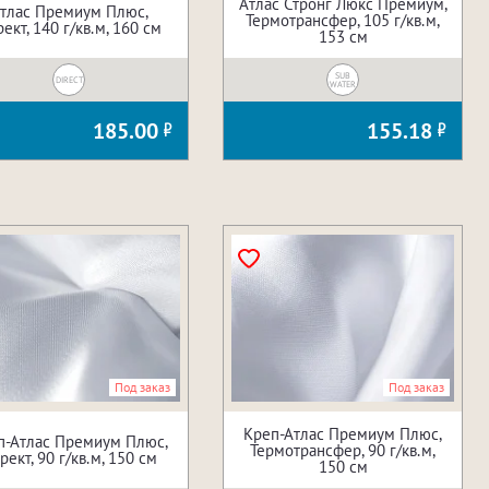
Атлас Стронг Люкс Премиум,
тлас Премиум Плюс,
Термотрансфер, 105 г/кв.м,
ект, 140 г/кв.м, 160 см
153 см
SUB
DIRECT
WATER
185.00
155.18
Под заказ
Под заказ
Креп-Атлас Премиум Плюс,
п-Атлас Премиум Плюс,
Термотрансфер, 90 г/кв.м,
рект, 90 г/кв.м, 150 см
150 см