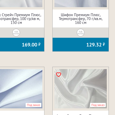
 Стрейч Премиум Плюс,
Шифон Премиум Плюс,
отрансфер, 100 гр/кв м,
Термотрансфер, 70 г/кв.м,
150 см
160 см
SUB
SUB
WATER
WATER
169.00
129.32
Под заказ
Под заказ