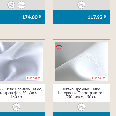
SUB
SUB
DIRECT
WATER
WATER
174.00
117.93
Под заказ
Под заказ
ий Шелк Премиум Плюс,
Пикачо Премиум Плюс,
мотрансфер, 80 г/кв.м,
Негорючая, Термотрансфер,
160 см
350 г/кв.м, 150 см
SUB
SUB
WATER
WATER