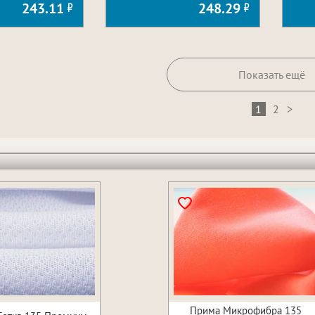
243.11
248.29
Показать ещё
1
2
>
Прима Микрофибра 135