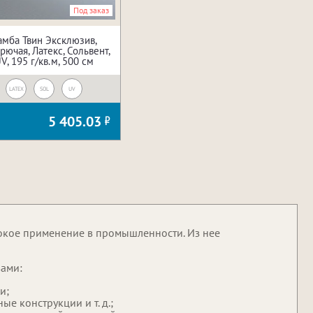
Под заказ
амба Твин Эксклюзив,
рючая, Латекс, Сольвент,
V, 195 г/кв.м, 500 см
LATEX
SOL
UV
5 405.03
окое применение в промышленности. Из нее
вами:
и;
ые конструкции и т. д.;