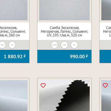
Эксклюзив,
Самба Эксклюзив,
Са
атекс, Сольвент,
Негорючая, Латекс, Сольвент,
Него
/кв.м, 260 см
UV, 195 г/кв.м, 320 см
U
SOL
UV
LATEX
SOL
UV
1 880.92
990.00