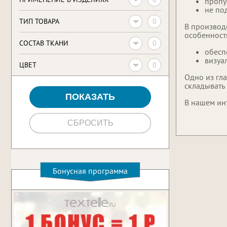
пропу
не по
0
ТИП ТОВАРА
В производ
особенност
0
CОСТАВ ТКАНИ
обесп
визуа
0
ЦВЕТ
Одно из гл
складывать 
В нашем ин
Бонусная программа