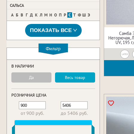
САЛЬСА
А
Б
В
Г
Д
К
Л
М
Н
О
П
Р
С
Т
Ф
Ш
Э
ПОКАЗАТЬ ВСЕ
Самба 
Негорючая, Л
UV, 195 г
Фильтр
LATEX
В НАЛИЧИИ
Да
Весь товар
РОЗНИЧНАЯ ЦЕНА
от 900 руб.
до 5406 руб.