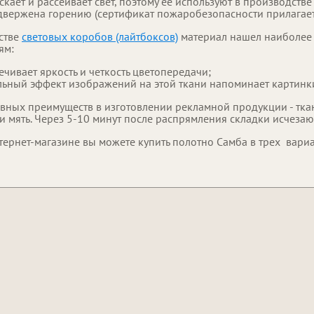
скает и рассеивает свет, поэтому ее используют в производст
двержена горению (сертификат пожаробезопасности прилагаетс
стве
световых коробов (лайтбоксов)
материал нашел наиболее
ям:
ечивает яркость и четкость цветопередачи;
льный эффект изображений на этой ткани напоминает картинк
авных преимуществ в изготовлении рекламной продукции - т
и мять. Через 5-10 минут после распрямления складки исчезаю
тернет-магазине вы можете купить полотно Самба в трех вариа