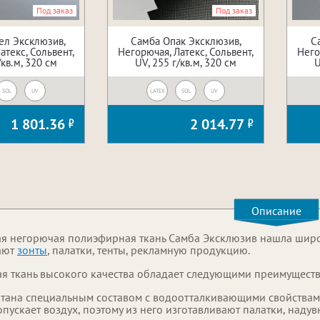
Под заказ
Под заказ
ел Эксклюзив,
Самба Опак Эксклюзив,
С
атекс, Сольвент,
Негорючая, Латекс, Сольвент,
Него
/кв.м, 320 см
UV, 255 г/кв.м, 320 см
U
SOL
UV
LATEX
SOL
UV
1 801.36
2 014.77
Описание
я негорючая полиэфирная ткань Самба Эксклюзив нашла шир
ают
зонты
, палатки, тенты, рекламную продукцию.
ая ткань высокого качества обладает следующими преимущест
тана специальным составом с водоотталкивающими свойствам
пускает воздух, поэтому из него изготавливают палатки, надувн