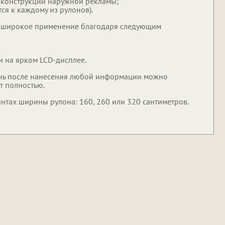
ве конструкций наружной рекламы;
я к каждому из рулонов).
 широкое применение благодаря следующим
и на ярком LCD-дисплее.
кань после нанесения любой информации можно
т полностью.
нтах ширины рулона: 160, 260 или 320 сантиметров.