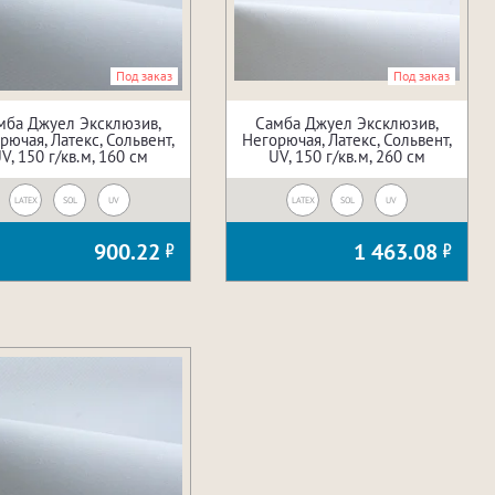
Под заказ
Под заказ
мба Джуел Эксклюзив,
Самба Джуел Эксклюзив,
рючая, Латекс, Сольвент,
Негорючая, Латекс, Сольвент,
V, 150 г/кв.м, 160 см
UV, 150 г/кв.м, 260 см
LATEX
SOL
UV
LATEX
SOL
UV
900.22
1 463.08