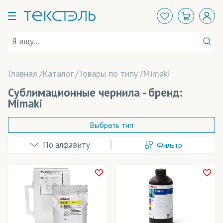
Главная
Каталог
Товары по типу
Mimaki
Сублимационные чернила - бренд:
Mimaki
Выбрать тип
Фильтр
Mimaki
Sensient
КИАН (Италия)
Розничная цена
Применение в изделиях