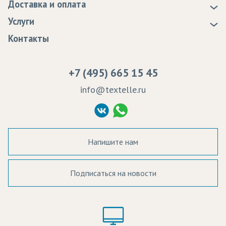
Доставка и оплата
Статьи
Доставка
Услуги
Программа лояльности
Оплата
Образцы
Контакты
Сертификаты качества
Возврат
Пропитка тканей
Вакансии
Ремонт и обслуживание оборудования
+7 (495) 665 15 45
Судебные решения
info@textelle.ru
Политика Конфиденциальности
Согласие на обработку ПД
Напишите нам
Подписаться на новости
а в наличии:
Цвет: