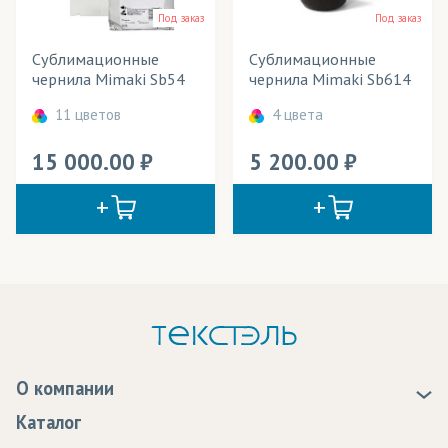
Под заказ
Под заказ
Тип товара
Сублимационные
Сублимационные
Цвет
чернила Mimaki Sb54
чернила Mimaki Sb614
11 цветов
4 цвета
15 000.00
5 200.00
О компании
О нас
Каталог
Новости