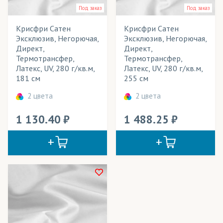
Таффета
Под заказ
Под заказ
Флажная сетка
Крисфри Сатен
Крисфри Сатен
Эксклюзив, Негорючая,
Эксклюзив, Негорючая,
Эко Сатен
Директ,
Директ,
Термотрансфер,
Термотрансфер,
Экспандбл
Латекс, UV, 280 г/кв.м,
Латекс, UV, 280 г/кв.м,
181 см
255 см
2 цвета
2 цвета
1 130.40
1 488.25