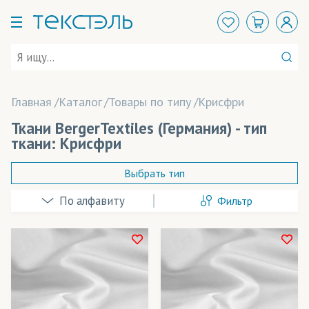
Главная
Каталог
Товары по типу
Крисфри
Ткани BergerTextiles (Германия) - тип
ткани: Крисфри
Выбрать тип
Фильтр
Арт Канва
БлекАут/Блэкаут
Бэклайт
Розничная цена
Вуаль
Ширина рулона