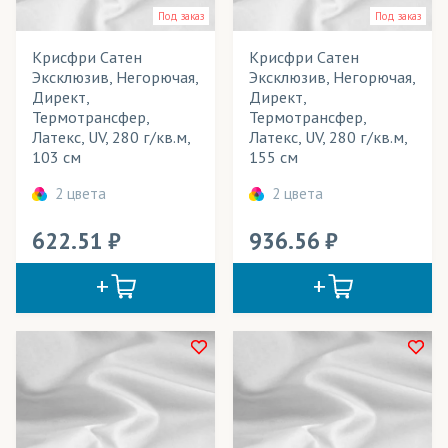
Под заказ
Под заказ
ГрейБэк
Технология печати
Крисфри Сатен
Крисфри Сатен
Дисплей
Применение в изделиях
Эксклюзив, Негорючая,
Эксклюзив, Негорючая,
Директ,
Директ,
Канва
Термотрансфер,
Термотрансфер,
Тип товара
Латекс, UV, 280 г/кв.м,
Латекс, UV, 280 г/кв.м,
Крисфри
103 см
155 см
Цвет
Лайтбокс
2 цвета
2 цвета
Лайтекс
622.51
936.56
Мартиндейл
Революшн
Сальса
Самба
Саундтекс