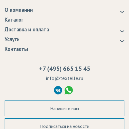
О компании
О нас
Каталог
Новости
Доставка и оплата
Статьи
Доставка
Услуги
Программа лояльности
Оплата
Образцы
Контакты
Сертификаты качества
Возврат
Пропитка тканей
Вакансии
Ремонт и обслуживание оборудования
+7 (495) 665 15 45
Судебные решения
info@textelle.ru
Политика Конфиденциальности
Согласие на обработку ПД
Напишите нам
Подписаться на новости