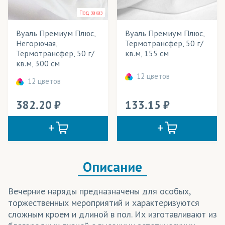
Под заказ
Лайтбоксы
Вуаль Премиум Плюс,
Вуаль Премиум Плюс,
Маркизы
Негорючая,
Термотрансфер, 50 г/
Термотрансфер, 50 г/
кв.м, 155 см
Мебель
кв.м, 300 см
Мобильные конструкции
12 цветов
12 цветов
Надувные конструкции
382.20
133.15
Обивка игровых столов
Обои
Одежда
Описание
Панно
Вечерние наряды предназначены для особых,
Перетяжки
торжественных мероприятий и характеризуются
сложным кроем и длиной в пол. Их изготавливают из
Плакаты