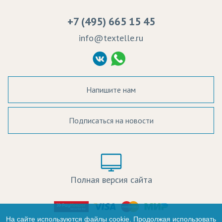
Вакансии
Ремонт и обслуживание оборудования
+7 (495) 665 15 45
Судебные решения
info@textelle.ru
Политика Конфиденциальности
Согласие на обработку ПД
Напишите нам
Подписаться на новости
а в наличии:
Цвет:
Цена:
Полная версия сайта
оличество:
-
На сайте используются файлы cookie. Продолжая использовать