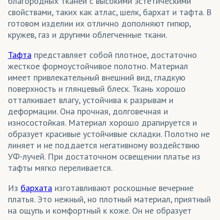
благородных тканей с высокими эстетическими
Платки
свойствами, таких как атлас, шелк, бархат и тафта. В
готовом изделии их отлично дополняют гипюр,
Платья
кружев, газ и другими облегченные ткани.
Подушки декоративные
Тафта
представляет собой плотное, достаточно
жесткое формоустойчивое полотно. Материал
Покрывала
имеет привлекательный внешний вид, гладкую
Портьеры
поверхность и глянцевый блеск. Ткань хорошо
отталкивает влагу, устойчива к разрывам и
Постельное белье
деформации. Она прочная, долговечная и
износостойкая. Материал хорошо драпируется и
Пресс воллы (бренд воллы)/ Фрейм-системы
образует красивые устойчивые складки. Полотно не
Пуфики
линяет и не поддается негативному воздействию
УФ-лучей. При достаточном освещении платье из
Рулонные шторы
тафты мягко переливается.
Световые конструкции
Из
бархата
изготавливают роскошные вечерние
платья. Это нежный, но плотный материал, приятный
Столовый текстиль (скатерти)
на ощупь и комфортный к коже. Он не образует