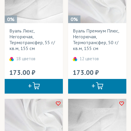
Вечерние наряды
Весь товар
Да
Вывески
0%
0%
Вымпелы
Вуаль Люкс,
Вуаль Премиум Плюс,
Розничная цена
Негорючая,
Негорючая,
Выставочные стенды
Термотрансфер, 55 г/
Термотрансфер, 50 г/
Ширина рулона
кв.м, 155 см
кв.м, 155 см
Декорации
Плотность
18 цветов
12 цветов
Жалюзи
Технология печати
173.00
173.00
Занавесы
Применение в изделиях
Звукоизолирующие конструкции
Зонты
Тип товара
Календари
Cостав ткани
Картины
Цвет
Кашне