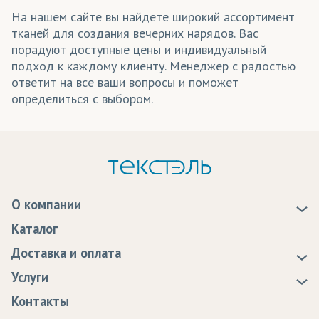
На нашем сайте вы найдете широкий ассортимент
Элементы одежды
тканей для создания вечерних нарядов. Вас
порадуют доступные цены и индивидуальный
подход к каждому клиенту. Менеджер с радостью
ответит на все ваши вопросы и поможет
определиться с выбором.
О компании
О нас
Каталог
Новости
Доставка и оплата
Статьи
Доставка
Услуги
Программа лояльности
Оплата
Образцы
Контакты
Сертификаты качества
Возврат
Пропитка тканей