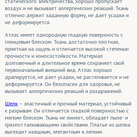
Театральные декорации
статического электричества, хорошо пропускает
воздух и не вызывает аллергических реакций. Ткань
Текстильные обои
отлично держит заданную форму, не дает усадки и
не деформируется.
Тенты для летних кафе
Атлас имеет однородную гладкую поверхность с
Уличные конструкции
глянцевым блеском. Ткань достаточно плотная,
Флаги
приятная на ощупь и отличается высокой степенью
прочности и износостойкости. Материал
Флаги интерьерные
долговечный и длительное время сохраняет свой
первоначальный внешний вид. Атлас хорошо
Флаги уличные
драпируется, не дает усадки, не растягивается и не
деформируется. Он безопасен для здоровья, не
Флажки
вызывает аллергических реакций и раздражений.
Фотошторы
Шелк
– эластичный и прочный материал, устойчивый
Шарфы
к разрывам. Он отличается гладкой поверхностью с
мягким блеском. Ткань не линяет, обладает пыле- и
Широкоформатное панно
грязеотталкивающими свойствами. Платье из шелка
выглядит изящным, элегантным и легким.
Шторы