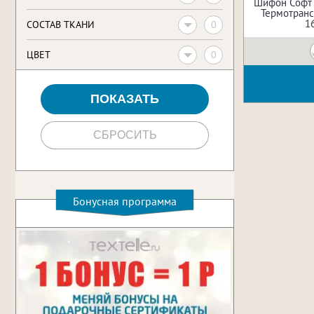
Шифон Софт
Термотрансф
1
0
CОСТАВ ТКАНИ
0
ЦВЕТ
Бонусная программа