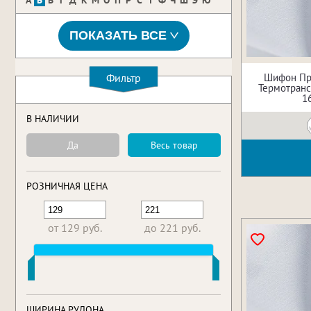
А
Б
В
Г
Д
К
М
О
П
Р
С
Т
Ф
Ч
Ш
Э
Ю
ПОКАЗАТЬ ВСЕ
Шифон Пр
Фильтр
Термотрансф
1
В НАЛИЧИИ
Да
Весь товар
РОЗНИЧНАЯ ЦЕНА
от 129 руб.
до 221 руб.
ШИРИНА РУЛОНА