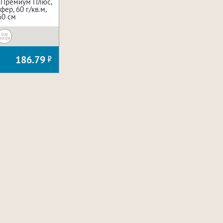
 Премиум Плюс,
ер, 60 г/кв.м,
60 см
SUB
WATER
186.79