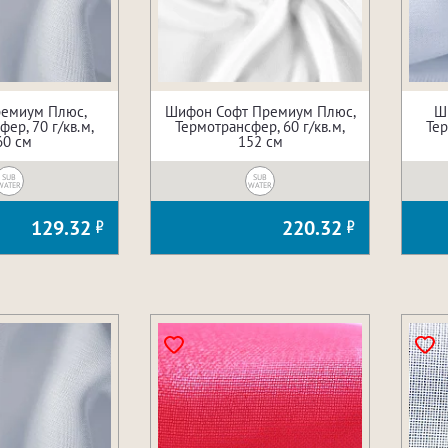
емиум Плюс,
Шифон Софт Премиум Плюс,
Ш
ер, 70 г/кв.м,
Термотрансфер, 60 г/кв.м,
Тер
60 см
152 см
SUB
SUB
WATER
WATER
129.32
220.32