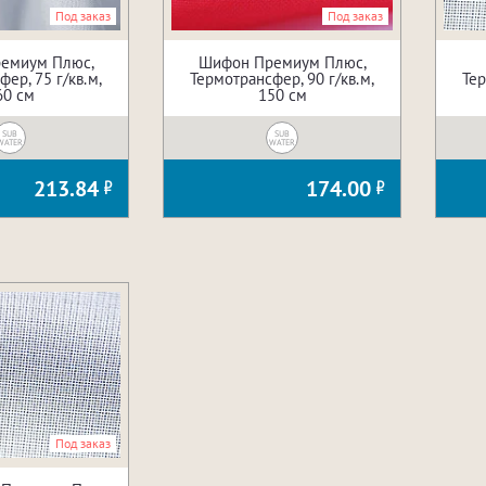
Под заказ
Под заказ
емиум Плюс,
Шифон Премиум Плюс,
ер, 75 г/кв.м,
Термотрансфер, 90 г/кв.м,
Тер
60 см
150 см
SUB
SUB
WATER
WATER
213.84
174.00
Под заказ