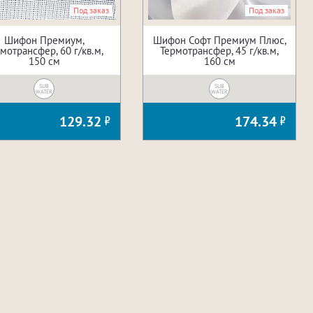
Под заказ
Под заказ
Шифон Премиум,
Шифон Софт Премиум Плюс,
мотрансфер, 60 г/кв.м,
Термотрансфер, 45 г/кв.м,
150 см
160 см
SUB
SUB
WATER
WATER
129.32
174.34