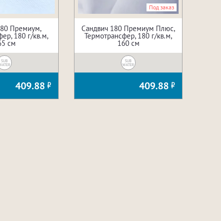
Под заказ
180 Премиум,
Сандвич 180 Премиум Плюс,
ер, 180 г/кв.м,
Термотрансфер, 180 г/кв.м,
65 см
160 см
SUB
SUB
WATER
WATER
409.88
409.88