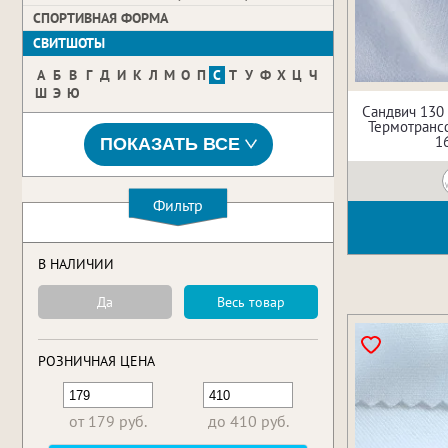
СПОРТИВНАЯ ФОРМА
СВИТШОТЫ
А
Б
В
Г
Д
И
К
Л
М
О
П
С
Т
У
Ф
Х
Ц
Ч
Ш
Э
Ю
Сандвич 130
Термотрансф
1
ПОКАЗАТЬ ВСЕ
Фильтр
В НАЛИЧИИ
Да
Весь товар
РОЗНИЧНАЯ ЦЕНА
от 179 руб.
до 410 руб.