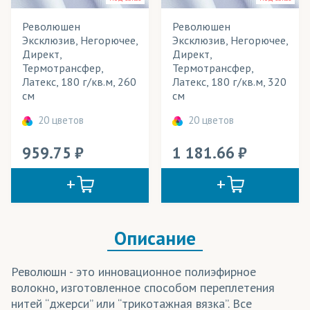
Саундтекс
Революшен
Революшен
Эксклюзив, Негорючее,
Эксклюзив, Негорючее,
Таффета
Директ,
Директ,
Термотрансфер,
Термотрансфер,
Флажная сетка
Латекс, 180 г/кв.м, 260
Латекс, 180 г/кв.м, 320
см
см
Экспандбл
20 цветов
20 цветов
959.75
1 181.66
Описание
Революшн - это инновационное полиэфирное
волокно, изготовленное способом переплетения
нитей “джерси” или “трикотажная вязка”. Все