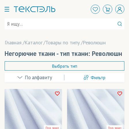
Главная
Каталог
Товары по типу
Революшн
Негорючие ткани - тип ткани: Революшн
Выбрать тип
Фильтр
Арт Канва
Бархат
БлекАут/Блэкаут
Розничная цена
Бэклайт
Ширина рулона
Под заказ
Под заказ