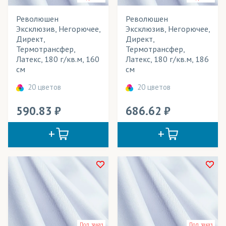
Вуаль
Технология печати
Революшен
Революшен
ГрейБэк
Применение в изделиях
Эксклюзив, Негорючее,
Эксклюзив, Негорючее,
Директ,
Директ,
Деко Лайтбокс
Тип товара
Термотрансфер,
Термотрансфер,
Латекс, 180 г/кв.м, 160
Латекс, 180 г/кв.м, 186
Декотекс
см
см
Цвет
Дисплей
20 цветов
20 цветов
Крисфри
590.83
686.62
Лайтбокс
Лайтекс
Пикачо
Революшн
Сальса
Самба
Под заказ
Под заказ