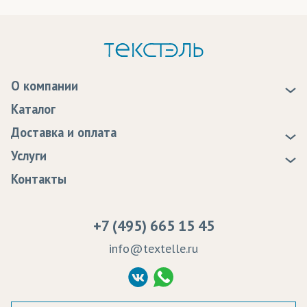
О компании
О нас
Каталог
Новости
Доставка и оплата
Статьи
Доставка
Услуги
Программа лояльности
Оплата
Образцы
Контакты
Сертификаты качества
Возврат
Пропитка тканей
Вакансии
Ремонт и обслуживание оборудования
+7 (495) 665 15 45
Судебные решения
info@textelle.ru
Политика Конфиденциальности
Согласие на обработку ПД