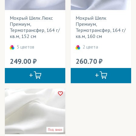
Дешайн
Мокрый Шелк Люкс
Мокрый Шелк
Дьюспо
Розничная цена
Премиум,
Премиум,
Термотрансфер, 164 г/
Термотрансфер, 164 г/
Кашибо
Ширина рулона
кв.м, 152 см
кв.м, 160 см
Креп-Атлас
Технология печати
5 цветов
2 цвета
Креп-Сатин
Применение в изделиях
249.00
260.70
Микрофибра
Тип товара
Мокрый шелк
Cостав ткани
Мягкий Шелк
Цвет
Ниагара
Пикачо
Рогожка
Под заказ