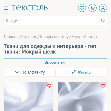
Главная
Каталог
Товары по типу
Мокрый шелк
Ткани для одежды и интерьера - тип
ткани: Мокрый шелк
Выбрать тип
Фильтр
Атлас
Блузка (ткань)
Велюр
В наличии
Вуаль
Весь товар
Да