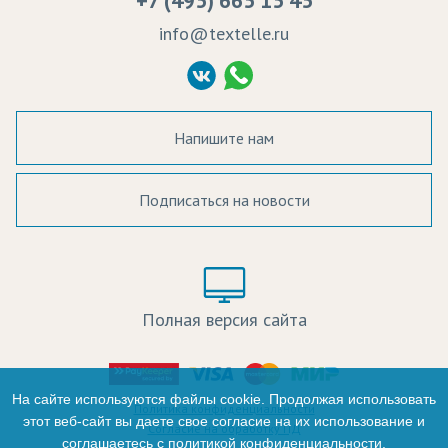
+7 (495) 665 15 45
Судебные решения
info@textelle.ru
Политика Конфиденциальности
Согласие на обработку ПД
Напишите нам
Подписаться на новости
а в наличии:
Цвет:
Цена:
Полная версия сайта
оличество:
-
На сайте используются файлы cookie. Продолжая использовать
Политика конфиденциальности
этот веб-сайт вы даете свое согласие на их использование и
Согласие на обработку ПД
соглашаетесь с
политикой конфиденциальности
.
+