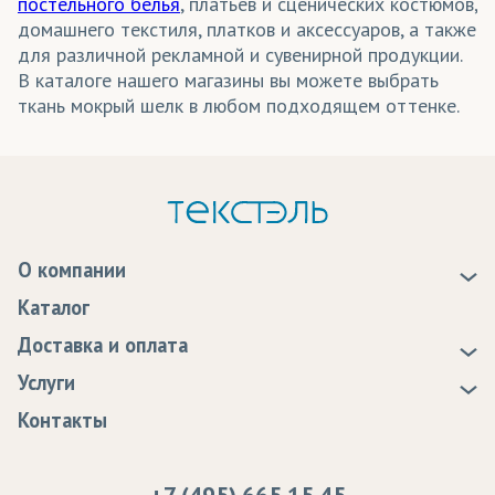
постельного белья
, платьев и сценических костюмов,
домашнего текстиля, платков и аксессуаров, а также
для различной рекламной и сувенирной продукции.
В каталоге нашего магазины вы можете выбрать
ткань мокрый шелк в любом подходящем оттенке.
О компании
О нас
Каталог
Новости
Доставка и оплата
Статьи
Доставка
Услуги
Программа лояльности
Оплата
Образцы
Контакты
Сертификаты качества
Возврат
Пропитка тканей
Вакансии
Ремонт и обслуживание оборудования