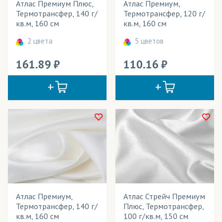
Атлас Премиум Плюс,
Атлас Премиум,
Модульные картины
Термотрансфер, 140 г/
Термотрансфер, 120 г/
кв.м, 160 см
кв.м, 160 см
Надувные конструкции
2 цвета
5 цветов
Наружная реклама
161.89
110.16
Обивка игровых столов
Обои
Одежда
Палатки
Панно
Перетяжки
Плакаты
Атлас Премиум,
Атлас Стрейч Премиум
Платки
Термотрансфер, 140 г/
Плюс, Термотрансфер,
кв.м, 160 см
100 г/кв.м, 150 см