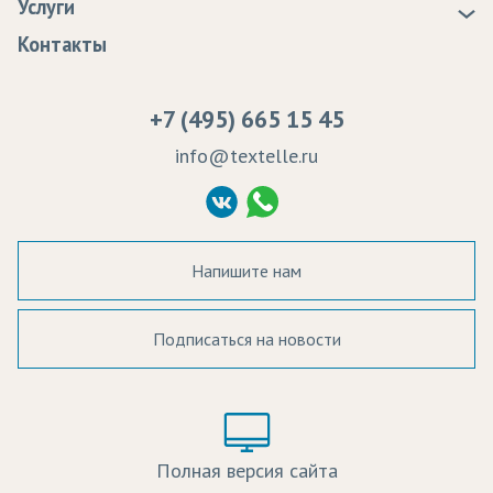
Услуги
Программа лояльности
Оплата
Образцы
Контакты
Сертификаты качества
Возврат
Пропитка тканей
Вакансии
Ремонт и обслуживание оборудования
+7 (495) 665 15 45
Судебные решения
info@textelle.ru
Политика Конфиденциальности
Согласие на обработку ПД
Напишите нам
Подписаться на новости
а в наличии:
Цвет:
Цена:
Полная версия сайта