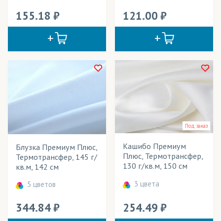
Пуфики
155.18
121.00
Рулонные шторы
Рюкзаки
Световые конструкции
Скатерти
Спецодежда
Под заказ
Спортивная форма
Кашибо Премиум
Блузка Премиум Плюс,
Спортивные костюмы
Плюс, Термотрансфер,
Термотрансфер, 145 г/
130 г/кв.м, 150 см
кв.м, 142 см
Средства для уборки/Салфетки
3 цвета
5 цветов
Столовый текстиль (скатерти)
344.84
254.49
Сувениры