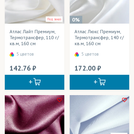
Балдахины
Весь товар
Да
Баннеры
0%
Под заказ
Блузки
Атлас Лайт Премиум,
Атлас Люкс Премиум,
Розничная цена
Термотрансфер, 110 г/
Термотрансфер, 140 г/
Ветровки
кв.м, 160 см
кв.м, 160 см
Ширина рулона
Вечерние наряды
5 цветов
5 цветов
Плотность
Вывески
142.76
172.00
Технология печати
Вымпелы
Применение в изделиях
Выставочные стенды
Галстуки
Тип товара
Декорации
Cостав ткани
Жалюзи
Цвет
Занавесы