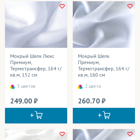
Халаты
Чехлы для мебели
Шали
Шарфы
Мокрый Шелк Люкс
Мокрый Шелк
Широкоформатное панно
Премиум,
Премиум,
Термотрансфер, 164 г/
Термотрансфер, 164 г/
Шорты спортивные
кв.м, 152 см
кв.м, 160 см
Шторы
5 цветов
2 цвета
Элементы одежды
249.00
260.70