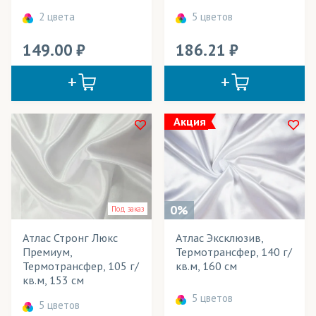
Платья
2 цвета
5 цветов
Платья летние
149.00
186.21
Плащи
Пледы
Подклады для одежды
Акция
Подушки декоративные
Покрывала
Полотенца
0%
Под заказ
Портьеры
Атлас Стронг Люкс
Атлас Эксклюзив,
Постельное белье
Премиум,
Термотрансфер, 140 г/
Термотрансфер, 105 г/
кв.м, 160 см
Пресс воллы (бренд воллы)/ Фрейм-системы
кв.м, 153 см
5 цветов
5 цветов
Промоодежда