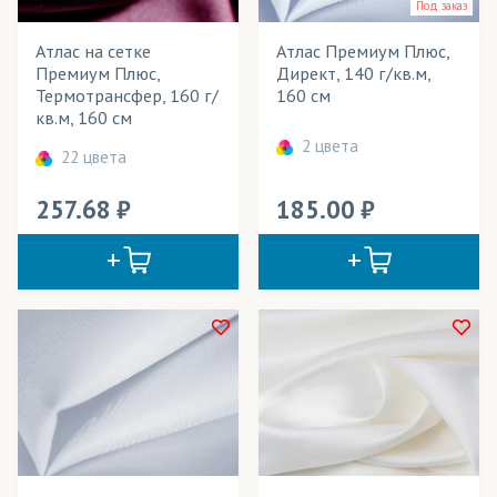
Под заказ
Зонты
Атлас на сетке
Атлас Премиум Плюс,
Премиум Плюс,
Директ, 140 г/кв.м,
Кабинетные флаги
Термотрансфер, 160 г/
160 см
кв.м, 160 см
Календари
2 цвета
22 цвета
Картины
257.68
185.00
Кашне
Куртки
Лайтбоксы
Маркизы
Маски защитные
Мебель
Мобильные конструкции