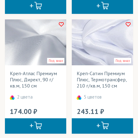
Сумки
Театральные декорации
Театральные костюмы
Текстильные обои
Тенты для летних кафе
Под заказ
Под заказ
Уличные конструкции
Креп-Атлас Премиум
Креп-Сатин Премиум
Фартуки
Плюс, Директ, 90 г/
Плюс, Термотрансфер,
кв.м, 150 см
210 г/кв.м, 150 см
Флаги
2 цвета
5 цветов
Флаги интерьерные
174.00
243.11
Флаги уличные
Флажки
Фотошторы