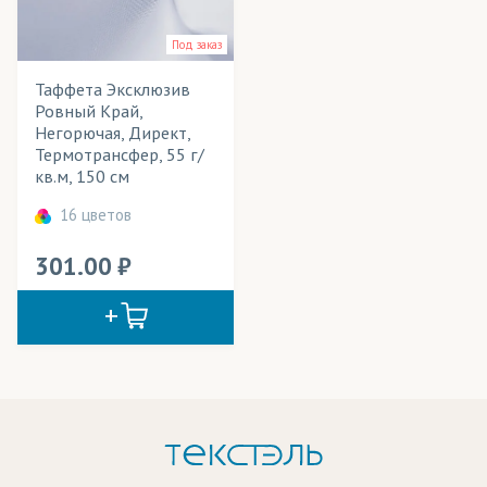
Вымпелы
Применение в изделиях
Под заказ
Выставочные стенды
Тип товара
Таффета Эксклюзив
Декорации
Цвет
Ровный Край,
Негорючая, Директ,
Жалюзи
Термотрансфер, 55 г/
кв.м, 150 см
Занавесы
16 цветов
Звукоизолирующие конструкции
301.00
Зонты
Календари
Картины
Лайтбоксы
Маркизы
Мебель