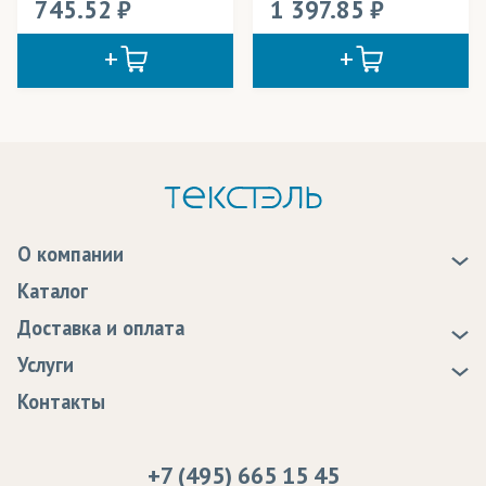
745.52
1 397.85
О компании
О нас
Каталог
Новости
Доставка и оплата
Статьи
Доставка
Услуги
Программа лояльности
Оплата
Образцы
Контакты
Сертификаты качества
Возврат
Пропитка тканей
Вакансии
Ремонт и обслуживание оборудования
+7 (495) 665 15 45