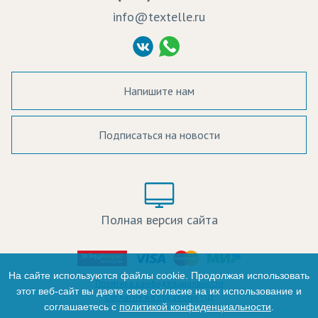
Судебные решения
info@textelle.ru
Политика Конфиденциальности
Согласие на обработку ПД
Напишите нам
Подписаться на новости
а в наличии:
Цвет:
Цена:
Полная версия сайта
оличество:
-
На сайте используются файлы cookie. Продолжая использовать
Политика конфиденциальности
этот веб-сайт вы даете свое согласие на их использование и
Согласие на обработку ПД
соглашаетесь с
политикой конфиденциальности
.
+