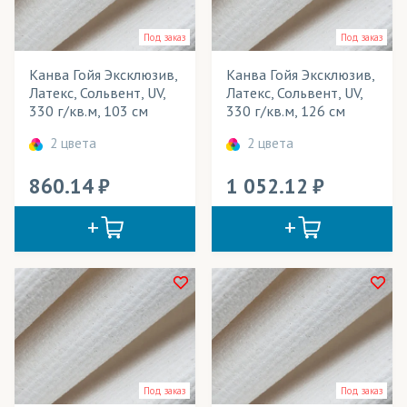
Картины
Весь товар
Да
Под заказ
Под заказ
Маски защитные
Канва Гойя Эксклюзив,
Канва Гойя Эксклюзив,
Мебель
Розничная цена
Латекс, Сольвент, UV,
Латекс, Сольвент, UV,
330 г/кв.м, 103 см
330 г/кв.м, 126 см
Модульные картины
Ширина рулона
2 цвета
2 цвета
Панно
Плотность
860.14
1 052.12
Перетяжки
Технология печати
Плакаты
Применение в изделиях
Спецодежда
Тип товара
Сумки
Цвет
Текстильные обои
Элементы одежды
Под заказ
Под заказ