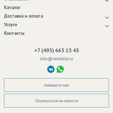
О нас
Каталог
Новости
Доставка и оплата
Статьи
Доставка
Услуги
Программа лояльности
Оплата
Образцы
Контакты
Сертификаты качества
Возврат
Пропитка тканей
Вакансии
Ремонт и обслуживание оборудования
+7 (495) 665 15 45
Судебные решения
info@textelle.ru
Политика Конфиденциальности
Согласие на обработку ПД
Напишите нам
Подписаться на новости
а в наличии: