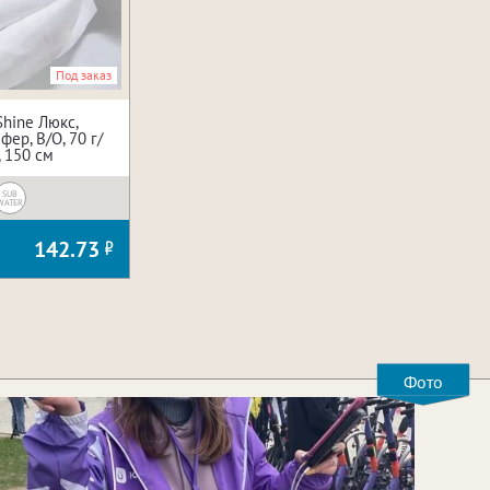
Под заказ
hine Люкс,
ер, В/О, 70 г/
, 150 см
SUB
WATER
142.73
Фото