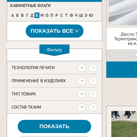
КАБИНЕТНЫЕ ФЛАГИ
А
Б
В
Г
Д
К
М
О
П
Р
С
Т
Ф
Ч
Ш
Э
Ю
ПОКАЗАТЬ ВСЕ
Дюспо S
Термотрансф
кв.м
Фильтр
0
ТЕХНОЛОГИЯ ПЕЧАТИ
0
ПРИМЕНЕНИЕ В ИЗДЕЛИЯХ
0
ТИП ТОВАРА
0
CОСТАВ ТКАНИ