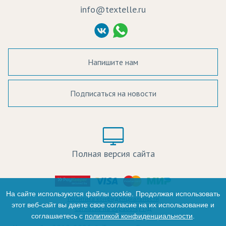
info@textelle.ru
Политика Конфиденциальности
Согласие на обработку ПД
Напишите нам
Подписаться на новости
а в наличии:
Цвет:
Цена:
Полная версия сайта
оличество:
-
На сайте используются файлы cookie. Продолжая использовать
Политика конфиденциальности
этот веб-сайт вы даете свое согласие на их использование и
Согласие на обработку ПД
соглашаетесь с
политикой конфиденциальности
.
+