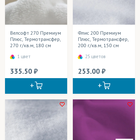
Велошорты
Весь товар
Да
Гимнастическая форма
Велсофт 270 Премиум
Флис 200 Премиум
Декорации
Розничная цена
Плюс, Термотрансфер,
Плюс, Термотрансфер,
270 г/кв.м, 180 см
200 г/кв.м, 150 см
Детская одежда
Ширина рулона
1 цвет
25 цветов
Детские игрушки
Плотность
335.50
253.00
Игрушки антистресс
Технология печати
Куртки
Применение в изделиях
Мебель
Тип товара
Одежда
Cостав ткани
Олимпийки
Цвет
Платья