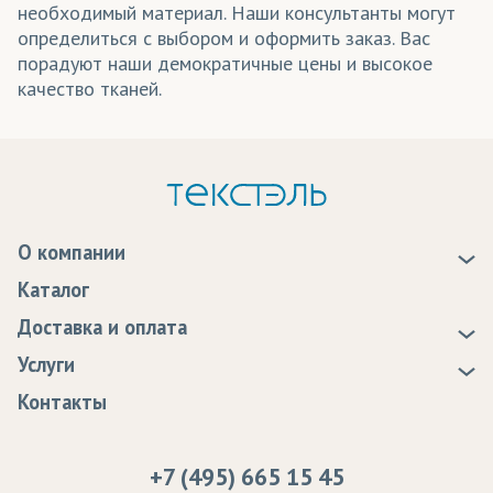
необходимый материал. Наши консультанты могут
определиться с выбором и оформить заказ. Вас
порадуют наши демократичные цены и высокое
качество тканей.
О компании
О нас
Каталог
Новости
Доставка и оплата
Статьи
Доставка
Услуги
Программа лояльности
Оплата
Образцы
Контакты
Сертификаты качества
Возврат
Пропитка тканей
Вакансии
Ремонт и обслуживание оборудования
+7 (495) 665 15 45
Судебные решения