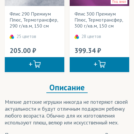
Под заказ
Пледы
Флис 290 Премиум
Флис 300 Премиум
Подклады для одежды
Плюс, Термотрансфер,
Плюс, Термотрансфер,
290 г/кв.м, 150 см
300 г/кв.м, 150 см
Спортивная форма
25 цветов
28 цветов
Спортивные костюмы
205.00
399.34
Сувениры
Термобелье
Толстовки
Описание
Халаты
Худи
Мягкие детские игрушки никогда не потеряют своей
актуальности и будут отличным подарком ребенку
Шапки
любого возраста. Обычно для их изготовления
используют плюш, велюр или искусственный мех.
Шарфы