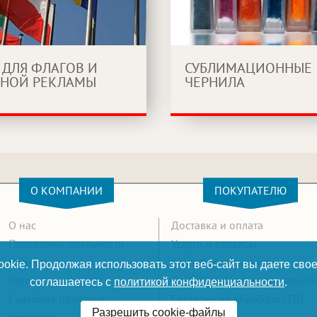
 ДЛЯ ФЛАГОВ И
СУБЛИМАЦИОННЫЕ
НОЙ РЕКЛАМЫ
ЧЕРНИЛА
О КОМПАНИИ
ПОКУПАТЕЛЮ
О нас
Доставка и оплата
Программа лояльности
Услуги и сервисы
Новости
Как оформить заказ
okie. Продолжая использовать этот веб-сайт вы даете свое
Статьи
Политика конфиденциально
соглашаетесь с
политикой конфиденциальности
.
Судебная практика
Согласие на обработку ПД
Разрешить cookie-файлы