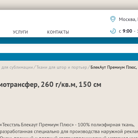
Москва, 
с
9:00
-
УСЛУГИ
КОНТАКТЫ
и для сублимации
Ткани для штор и портьер
БлекАут Премиум Плюс, 
отрансфер, 260 г/кв.м, 150 см
«Текстэль Блекаут Премиум Плюс» - 100% полиэфирная ткань,
разработанная специально для производства наружной рекла
Очень прочный и плотный светонепроницаемый материал име