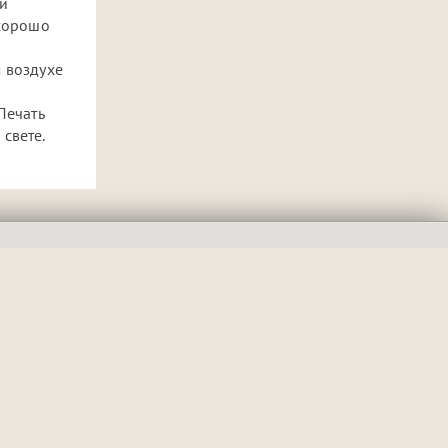
ой
 хорошо
м воздухе
Печать
свете.