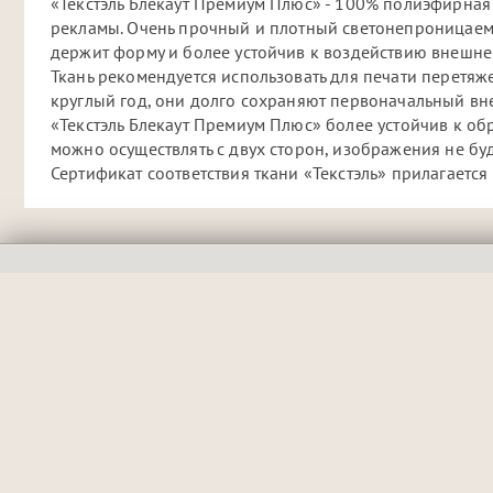
«Текстэль Блекаут Премиум Плюс» - 100% полиэфирная
рекламы. Очень прочный и плотный светонепроницаем
держит форму и более устойчив к воздействию внешне
Ткань рекомендуется использовать для печати перетяж
круглый год, они долго сохраняют первоначальный вне
«Текстэль Блекаут Премиум Плюс» более устойчив к обр
можно осуществлять с двух сторон, изображения не буд
Сертификат соответствия ткани «Текстэль» прилагается