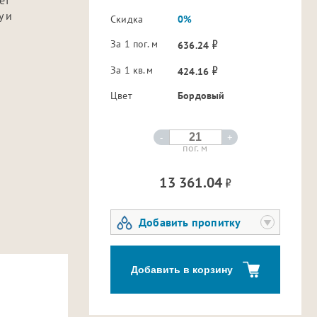
у и
Скидка
0%
За 1 пог. м
636.24
За 1 кв.м
424.16
Цвет
Бордовый
-
+
пог. м
13 361.04
Добавить пропитку
Добавить в корзину