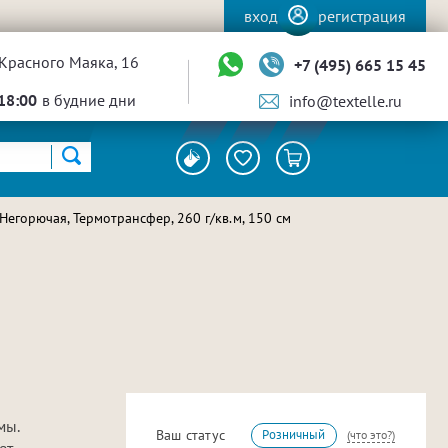
вход
регистрация
Красного Маяка, 16
+7 (495) 665 15 45
18:00
в будние дни
info@textelle.ru
Негорючая, Термотрансфер, 260 г/кв.м, 150 см
мы.
Ваш статус
Розничный
(что это?)
ет