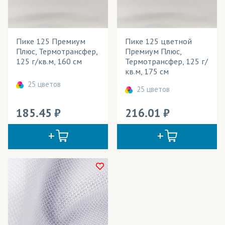
Банданы-труба
Весь товар
Да
Баннеры
Пике 125 Премиум
Пике 125 цветной
Баскетбольная форма
Розничная цена
Плюс, Термотрансфер,
Премиум Плюс,
125 г/кв.м, 160 см
Термотрансфер, 125 г/
Блузки
Ширина рулона
кв.м, 175 см
Бомберы
25 цветов
Плотность
25 цветов
Брюки
Технология печати
185.45
216.01
Велошорты
Применение в изделиях
Вымпелы
Тип товара
Галстуки
Cостав ткани
Гимнастическая форма
Цвет
Декорации
Детская одежда