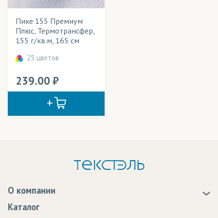
Детские игрушки
Пике 155 Премиум
Плюс, Термотрансфер,
Игрушки антистресс
155 г/кв.м, 165 см
Кабинетные флаги
25 цветов
Календари
239.00
Картины
Кашне
Купальники
Куртки
Леггинсы
Лонгсливы
О компании
О нас
Каталог
Майки
Новости