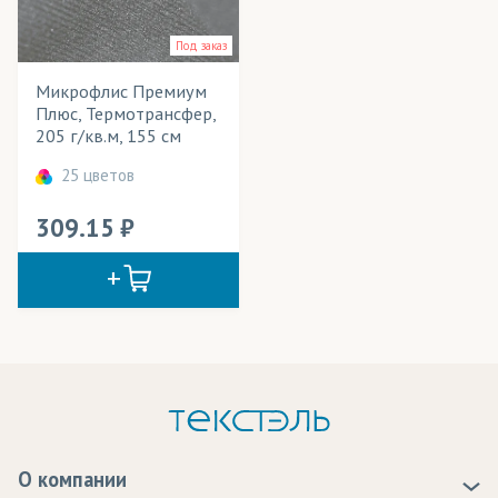
Банданы-труба
Применение в изделиях
Под заказ
Баннеры
Тип товара
Микрофлис Премиум
Баскетбольная форма
Cостав ткани
Плюс, Термотрансфер,
205 г/кв.м, 155 см
Блузки
Цвет
25 цветов
Бомберы
309.15
Брюки
Велошорты
Вымпелы
Галстуки
Гимнастическая форма
Декорации
О компании
Детская одежда