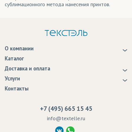
сублимационного метода нанесения принтов.
О компании
О нас
Каталог
Новости
Доставка и оплата
Подклад - ткань
Статьи
Доставка
Услуги
Дьюспо
Куртка - ткань Дьюспо
Программа лояльности
Оплата
Образцы
Контакты
Сертификаты качества
Возврат
Пропитка тканей
Вакансии
Ремонт и обслуживание оборудования
+7 (495) 665 15 45
Судебные решения
info@textelle.ru
Политика Конфиденциальности
Согласие на обработку ПД