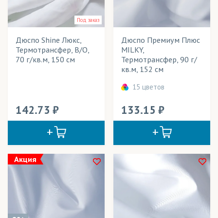
Кристина
Под заказ
Крисфри
Дюспо Shine Люкс,
Дюспо Премиум Плюс
Лайтбокс
Термотрансфер, В/О,
MILKY,
70 г/кв.м, 150 см
Термотрансфер, 90 г/
Лайтекс
кв.м, 152 см
Микрофибра
15 цветов
Мокрый шелк
142.73
133.15
Ниагара
Оксфорд
ПолиОксфорд
Акция
Рогожка
Сальса
Самба