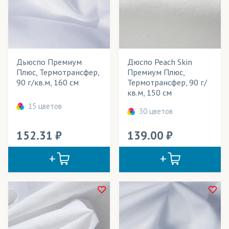
В наличии
БлекАут/Блэкаут
Весь товар
Да
Блузка (ткань)
Бэклайт
Дьюспо Премиум
Дюспо Peach Skin
Розничная цена
Плюс, Термотрансфер,
Премиум Плюс,
Велюр
90 г/кв.м, 160 см
Термотрансфер, 90 г/
Ширина рулона
кв.м, 150 см
Вуаль
15 цветов
Плотность
30 цветов
Габардин
Технология печати
152.31
139.00
ГрейБэк
Применение в изделиях
Дешайн
Дьюспо
Тип товара
Канва
Cостав ткани
Креп-Атлас
Цвет