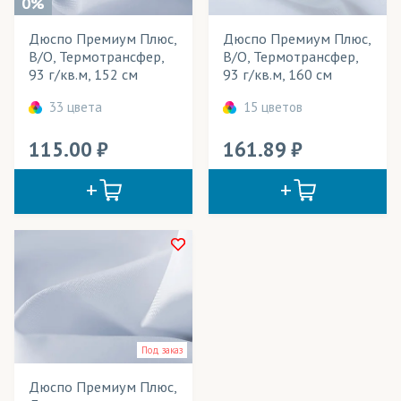
0%
Сатен
Дюспо Премиум Плюс,
Дюспо Премиум Плюс,
В/О, Термотрансфер,
В/О, Термотрансфер,
Саундтекс
93 г/кв.м, 152 см
93 г/кв.м, 160 см
Спанбонд
33 цвета
15 цветов
Таффета
115.00
161.89
Флаг
Флажная сетка
Шармус
Шифон
Эко Сатен
Под заказ
Дюспо Премиум Плюс,