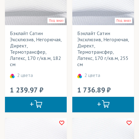
Рулонные шторы
Световые конструкции
Под заказ
Под заказ
Столовый текстиль (скатерти)
Бэклайт Сатин
Бэклайт Сатин
Эксклюзив, Негорючая,
Эксклюзив, Негорючая,
Сумки
Директ,
Директ,
Термотрансфер,
Термотрансфер,
Театральные декорации
Латекс, 170 г/кв.м, 182
Латекс, 170 г/кв.м, 255
см
см
Текстильные обои
2 цвета
2 цвета
Тенты для летних кафе
1 239.97
1 736.89
Уличные конструкции
Флаги
Флаги интерьерные
Флаги уличные