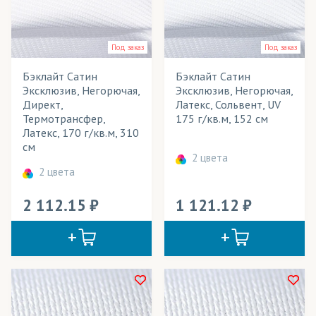
Флажки
Широкоформатное панно
Под заказ
Под заказ
Шторы
Бэклайт Сатин
Бэклайт Сатин
Элементы одежды
Эксклюзив, Негорючая,
Эксклюзив, Негорючая,
Директ,
Латекс, Сольвент, UV
Термотрансфер,
175 г/кв.м, 152 см
Латекс, 170 г/кв.м, 310
см
2 цвета
2 цвета
2 112.15
1 121.12