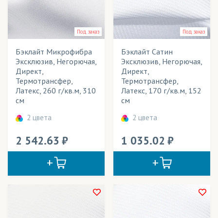
Мобильные конструкции
Под заказ
Под заказ
Модульные картины
Бэклайт Микрофибра
Бэклайт Сатин
Надувные конструкции
Эксклюзив, Негорючая,
Эксклюзив, Негорючая,
Директ,
Директ,
Одежда
Термотрансфер,
Термотрансфер,
Латекс, 260 г/кв.м, 310
Латекс, 170 г/кв.м, 152
Панно
см
см
Перетяжки
2 цвета
2 цвета
Плакаты
2 542.63
1 035.02
Подушки декоративные
Портьеры
Пресс воллы (бренд воллы)/ Фрейм-системы
Пуфики