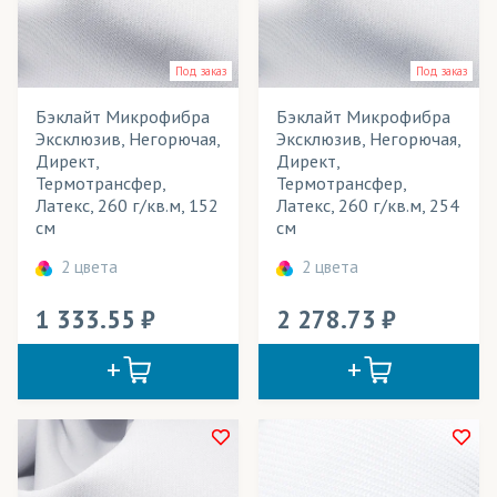
Вымпелы
Весь товар
Да
Выставочные стенды
Под заказ
Под заказ
Декорации
Бэклайт Микрофибра
Бэклайт Микрофибра
Розничная цена
Эксклюзив, Негорючая,
Эксклюзив, Негорючая,
Жалюзи
Директ,
Директ,
Ширина рулона
Термотрансфер,
Термотрансфер,
Занавесы
Латекс, 260 г/кв.м, 152
Латекс, 260 г/кв.м, 254
Плотность
см
см
Звукоизолирующие конструкции
Технология печати
2 цвета
2 цвета
Зонты
Применение в изделиях
1 333.55
2 278.73
Календари
Картины
Тип товара
Лайтбоксы
Cостав ткани
Маркизы
Цвет
Мебель