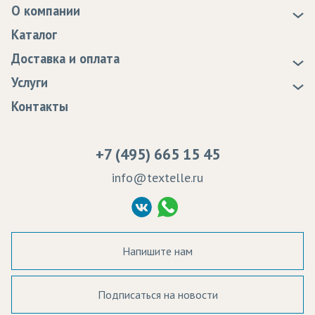
О компании
О нас
Каталог
Новости
Доставка и оплата
Статьи
Доставка
Услуги
Программа лояльности
Оплата
Образцы
Контакты
Сертификаты качества
Возврат
Пропитка тканей
Вакансии
Ремонт и обслуживание оборудования
+7 (495) 665 15 45
Судебные решения
info@textelle.ru
Политика Конфиденциальности
Согласие на обработку ПД
Напишите нам
Подписаться на новости