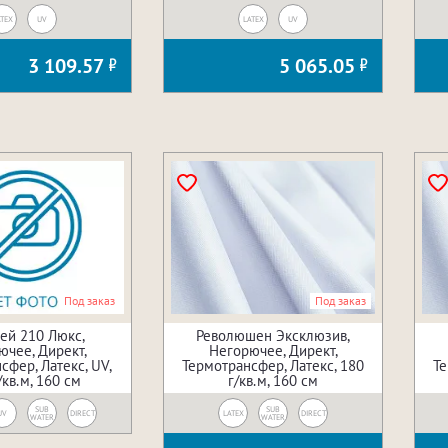
TEX
UV
LATEX
UV
3 109.57
5 065.05
Под заказ
Под заказ
ей 210 Люкс,
Революшен Эксклюзив,
ючее, Директ,
Негорючее, Директ,
сфер, Латекс, UV,
Термотрансфер, Латекс, 180
Те
/кв.м, 160 см
г/кв.м, 160 см
SUB
SUB
UV
DIRECT
LATEX
DIRECT
WATER
WATER