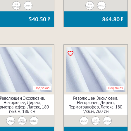
SUB
SUB
DIRECT
DIRECT
WATER
WATER
540.50
864.80
Под заказ
Под заказ
Революшен Эксклюзив,
Революшен Эксклюзив,
Негорючее, Директ,
Негорючее, Директ,
рмотрансфер, Латекс, 180
Термотрансфер, Латекс, 180
г/кв.м, 186 см
г/кв.м, 260 см
SUB
SUB
LATEX
DIRECT
LATEX
DIRECT
WATER
WATER