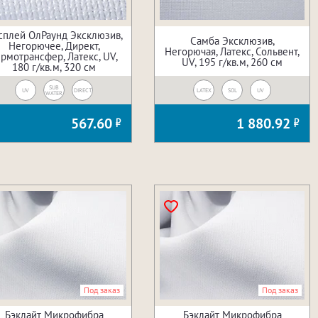
сплей ОлРаунд Эксклюзив,
Самба Эксклюзив,
Негорючее, Директ,
Негорючая, Латекс, Сольвент,
ермотрансфер, Латекс, UV,
UV, 195 г/кв.м, 260 см
180 г/кв.м, 320 см
SUB
UV
DIRECT
LATEX
SOL
UV
WATER
567.60
1 880.92
Под заказ
Под заказ
Бэклайт Микрофибра
Бэклайт Микрофибра