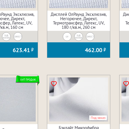
Раунд Эксклюзив,
Дисплей ОлРаунд Эксклюзив,
Ди
ючее, Директ,
Негорючее, Директ,
сфер, Латекс, UV,
Термотрансфер, Латекс, UV,
Т
/кв.м, 160 см
180 г/кв.м, 260 см
SUB
SUB
DIRECT
UV
DIRECT
WATER
WATER
623.41
462.00
ХИТ ПРОДАЖ
Под заказ
Бэклайт Микрофибра