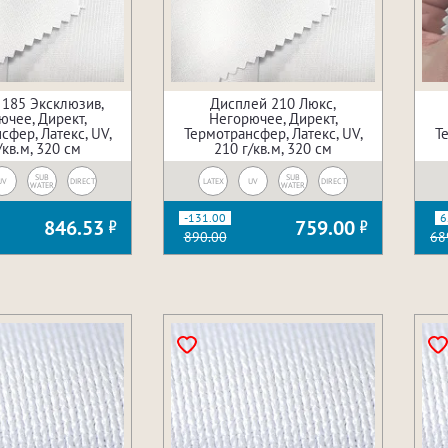
185 Эксклюзив,
Дисплей 210 Люкс,
ючее, Директ,
Негорючее, Директ,
сфер, Латекс, UV,
Термотрансфер, Латекс, UV,
Т
/кв.м, 320 см
210 г/кв.м, 320 см
SUB
SUB
UV
DIRECT
LATEX
UV
DIRECT
WATER
WATER
-131.00
6
846.53
759.00
890.00
68