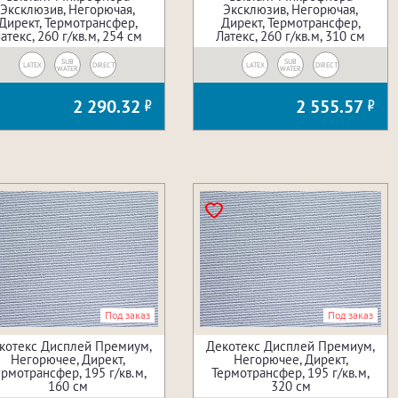
Эксклюзив, Негорючая,
Эксклюзив, Негорючая,
Директ, Термотрансфер,
Директ, Термотрансфер,
атекс, 260 г/кв.м, 254 см
Латекс, 260 г/кв.м, 310 см
SUB
SUB
LATEX
DIRECT
LATEX
DIRECT
WATER
WATER
2 290.32
2 555.57
Под заказ
Под заказ
котекс Дисплей Премиум,
Декотекс Дисплей Премиум,
Негорючее, Директ,
Негорючее, Директ,
ермотрансфер, 195 г/кв.м,
Термотрансфер, 195 г/кв.м,
160 см
320 см