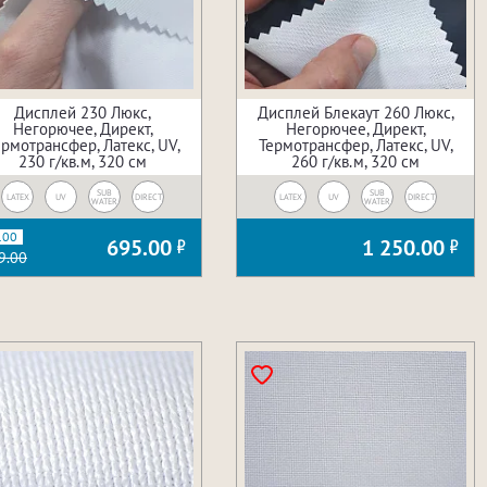
Дисплей 230 Люкс,
Дисплей Блекаут 260 Люкс,
Негорючее, Директ,
Негорючее, Директ,
ермотрансфер, Латекс, UV,
Термотрансфер, Латекс, UV,
230 г/кв.м, 320 см
260 г/кв.м, 320 см
SUB
SUB
LATEX
UV
DIRECT
LATEX
UV
DIRECT
WATER
WATER
.00
695.00
1 250.00
9.00