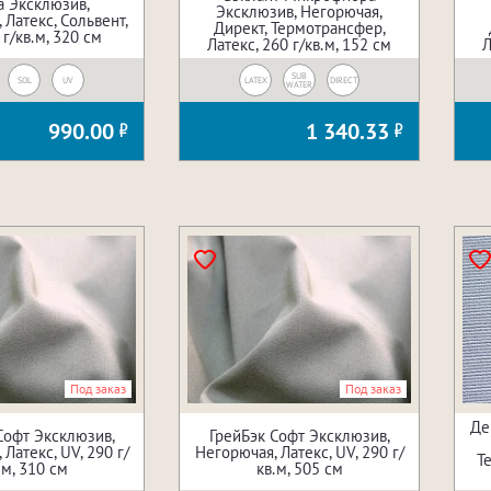
 Эксклюзив,
Эксклюзив, Негорючая,
 Латекс, Сольвент,
Директ, Термотрансфер,
 г/кв.м, 320 см
Латекс, 260 г/кв.м, 152 см
Л
SUB
SOL
UV
LATEX
DIRECT
WATER
990.00
1 340.33
Под заказ
Под заказ
Де
Софт Эксклюзив,
ГрейБэк Софт Эксклюзив,
Латекс, UV, 290 г/
Негорючая, Латекс, UV, 290 г/
Т
.м, 310 см
кв.м, 505 см