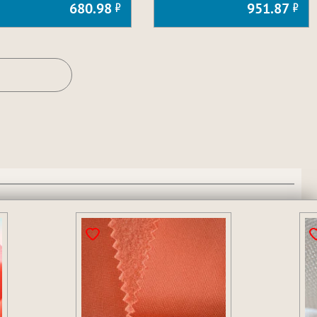
680.98
951.87