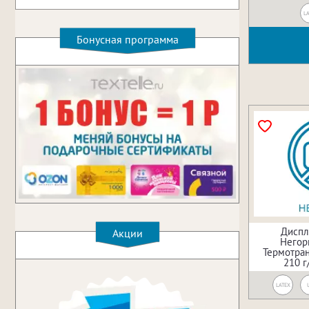
LA
Бонусная программа
Диспл
Акции
Негор
Термотран
210 г
LATEX