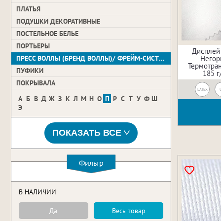
ПЛАТЬЯ
ПОДУШКИ ДЕКОРАТИВНЫЕ
ПОСТЕЛЬНОЕ БЕЛЬЕ
ПОРТЬЕРЫ
Дисплей 
ПРЕСС ВОЛЛЫ (БРЕНД ВОЛЛЫ)/ ФРЕЙМ-СИСТЕМЫ
Негор
Термотран
ПУФИКИ
185 г
ПОКРЫВАЛА
LATEX
А
Б
В
Д
Ж
З
К
Л
М
Н
О
П
Р
С
Т
У
Ф
Ш
Э
ПОКАЗАТЬ ВСЕ
Фильтр
В НАЛИЧИИ
Да
Весь товар