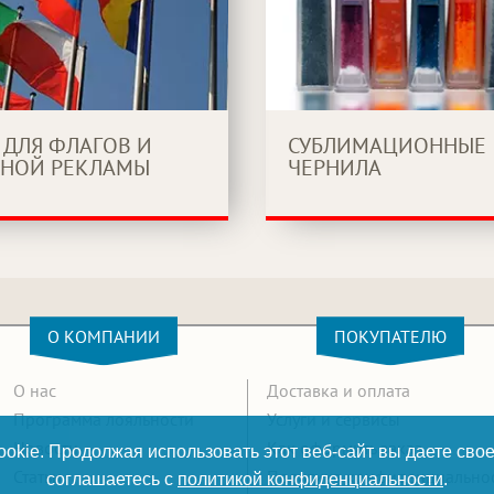
 ДЛЯ ФЛАГОВ И
СУБЛИМАЦИОННЫЕ
НОЙ РЕКЛАМЫ
ЧЕРНИЛА
О КОМПАНИИ
ПОКУПАТЕЛЮ
О нас
Доставка и оплата
Программа лояльности
Услуги и сервисы
Новости
Как оформить заказ
okie. Продолжая использовать этот веб-сайт вы даете свое
Статьи
Политика конфиденциально
соглашаетесь с
политикой конфиденциальности
.