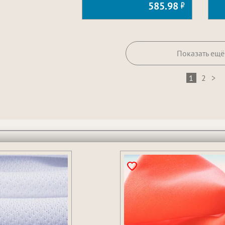
585.98
Показать ещё
1
2
>