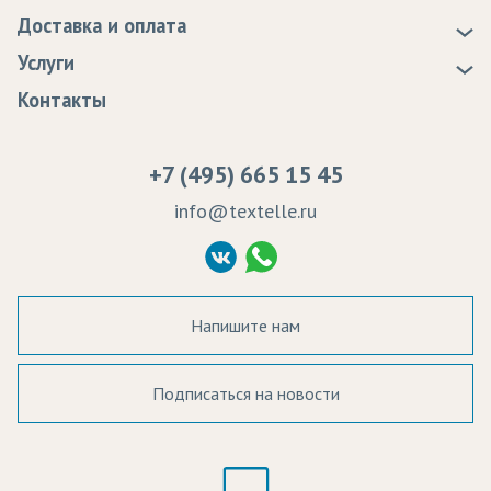
Новости
Доставка и оплата
Статьи
Доставка
Услуги
Программа лояльности
Оплата
Образцы
Контакты
Сертификаты качества
Возврат
Пропитка тканей
Вакансии
Ремонт и обслуживание оборудования
+7 (495) 665 15 45
Судебные решения
info@textelle.ru
Политика Конфиденциальности
Согласие на обработку ПД
Напишите нам
Подписаться на новости
а в наличии:
Цвет: