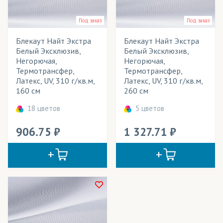
Жалюзи
Весь товар
Да
Под заказ
Под заказ
Занавесы
Блекаут Найт Экстра
Блекаут Найт Экстра
Мобильные конструкции
Розничная цена
Белый Эксклюзив,
Белый Эксклюзив,
Негорючая,
Негорючая,
Обои
Ширина рулона
Термотрансфер,
Термотрансфер,
Латекс, UV, 310 г/кв.м,
Латекс, UV, 310 г/кв.м,
Перетяжки
Технология печати
160 см
260 см
Плакаты
Применение в изделиях
18 цветов
5 цветов
Портьеры
Тип товара
906.75
1 327.71
Рулонные шторы
Цвет
Театральные декорации
Текстильные обои
Флаги интерьерные
Фотошторы