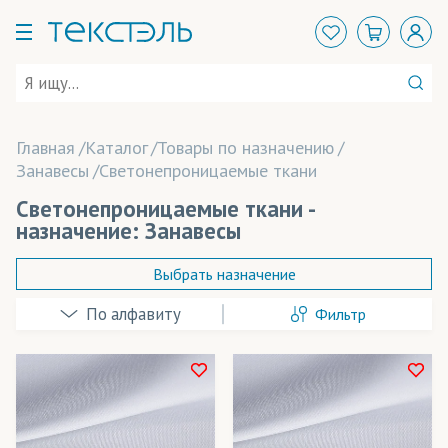
Главная
Каталог
Товары по назначению
Занавесы
Светонепроницаемые ткани
Светонепроницаемые ткани -
назначение: Занавесы
Выбрать назначение
Фильтр
Баннеры
Выставочные стенды
Декорации
В наличии