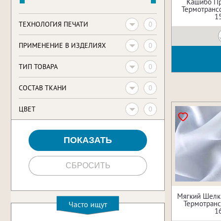
Кашибо П
Термотрансф
1
0
ТЕХНОЛОГИЯ ПЕЧАТИ
0
ПРИМЕНЕНИЕ В ИЗДЕЛИЯХ
0
ТИП ТОВАРА
0
CОСТАВ ТКАНИ
0
ЦВЕТ
Мягкий Шелк
Термотрансф
Часто ищут
1