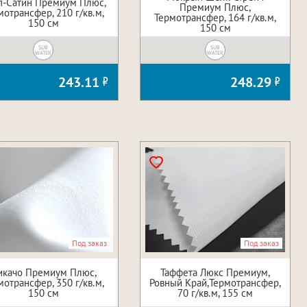
п-Сатин Премиум Плюс,
Премиум Плюс,
мотрансфер, 210 г/кв.м,
Термотрансфер, 164 г/кв.м,
150 см
150 см
SUB
SUB
WATER
WATER
243.11
248.29
Под заказ
Под заказ
икачо Премиум Плюс,
Таффета Люкс Премиум,
мотрансфер, 350 г/кв.м,
Ровный Край,Термотрансфер,
150 см
70 г/кв.м, 155 см