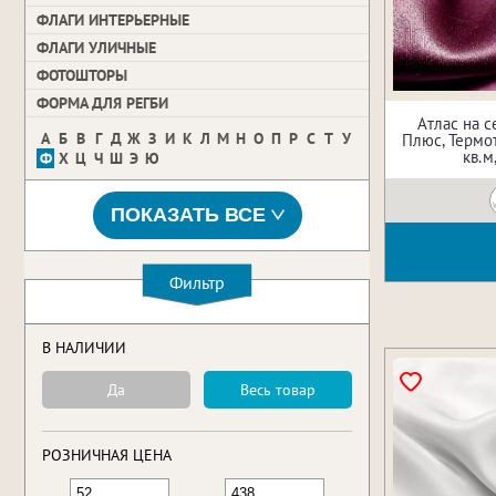
ФЛАГИ ИНТЕРЬЕРНЫЕ
ФЛАГИ УЛИЧНЫЕ
ФОТОШТОРЫ
ФОРМА ДЛЯ РЕГБИ
Атлас на 
А
Б
В
Г
Д
Ж
З
И
К
Л
М
Н
О
П
Р
С
Т
У
Плюс, Термот
кв.м
Ф
Х
Ц
Ч
Ш
Э
Ю
ПОКАЗАТЬ ВСЕ
Фильтр
В НАЛИЧИИ
Да
Весь товар
РОЗНИЧНАЯ ЦЕНА