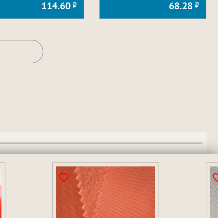
114.60
68.28