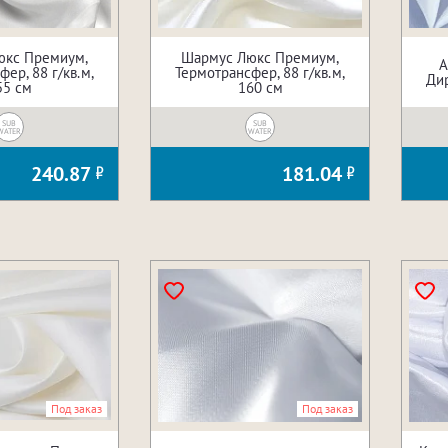
юкс Премиум,
Шармус Люкс Премиум,
А
ер, 88 г/кв.м,
Термотрансфер, 88 г/кв.м,
Дир
55 см
160 см
SUB
SUB
WATER
WATER
240.87
181.04
Под заказ
Под заказ