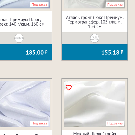
Под заказ
Под заказ
Атлас Стронг Люкс Премиум,
тлас Премиум Плюс,
Термотрансфер, 105 г/кв.м,
ект, 140 г/кв.м, 160 см
153 см
SUB
DIRECT
WATER
185.00
155.18
Под заказ
Под заказ
Мокрый Шелк Стрейч