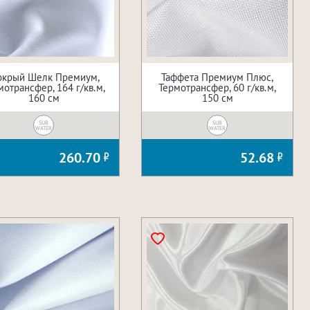
крый Шелк Премиум,
Таффета Премиум Плюс,
мотрансфер, 164 г/кв.м,
Термотрансфер, 60 г/кв.м,
160 см
150 см
SUB
SUB
WATER
WATER
260.70
52.68