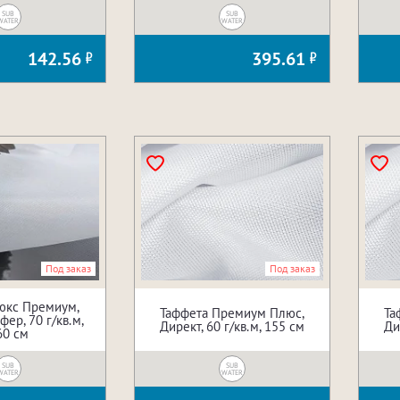
SUB
SUB
WATER
WATER
142.56
395.61
Под заказ
Под заказ
юкс Премиум,
Таффета Премиум Плюс,
Та
ер, 70 г/кв.м,
Директ, 60 г/кв.м, 155 см
Ди
60 см
SUB
SUB
WATER
WATER