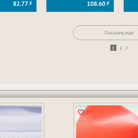
82.77
108.60
Показать ещё
1
2
>