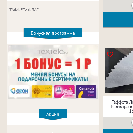
ТАФФЕТА ФЛАГ
Бонусная программа
Таффета Л
Термотрансф
1
Акции