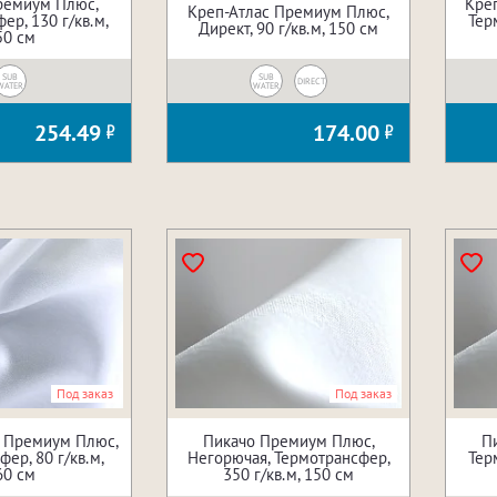
ремиум Плюс,
Кре
Креп-Атлас Премиум Плюс,
ер, 130 г/кв.м,
Тер
Директ, 90 г/кв.м, 150 см
50 см
SUB
SUB
DIRECT
WATER
WATER
254.49
174.00
Под заказ
Под заказ
 Премиум Плюс,
Пикачо Премиум Плюс,
П
ер, 80 г/кв.м,
Негорючая, Термотрансфер,
Тер
60 см
350 г/кв.м, 150 см