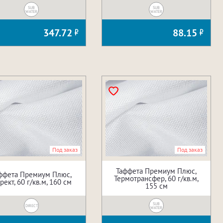
SUB
SUB
WATER
WATER
347.72
88.15
Под заказ
Под заказ
Таффета Премиум Плюс,
ффета Премиум Плюс,
Термотрансфер, 60 г/кв.м,
рект, 60 г/кв.м, 160 см
155 см
SUB
DIRECT
WATER