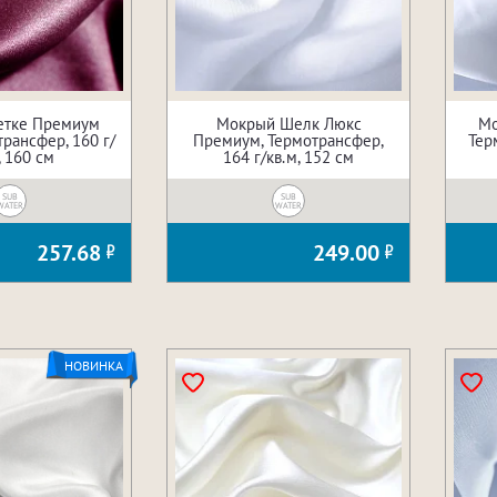
сетке Премиум
Мокрый Шелк Люкс
Мо
рансфер, 160 г/
Премиум, Термотрансфер,
Тер
, 160 см
164 г/кв.м, 152 см
SUB
SUB
WATER
WATER
257.68
249.00
НОВИНКА