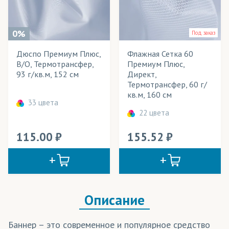
Банданы-труба
Весь товар
Да
Баннеры
0%
Под заказ
Баскетбольная форма
Дюспо Премиум Плюс,
Флажная Сетка 60
Розничная цена
В/О, Термотрансфер,
Премиум Плюс,
Бомберы
93 г/кв.м, 152 см
Директ,
Ширина рулона
Термотрансфер, 60 г/
Ветровки
кв.м, 160 см
Плотность
33 цвета
Гимнастическая форма
22 цвета
Технология печати
Декорации
115.00
155.52
Применение в изделиях
Игрушки антистресс
Купальники
Тип товара
Куртки
Cостав ткани
Описание
Леггинсы
Цвет
Баннер – это современное и популярное средство
Лонгсливы