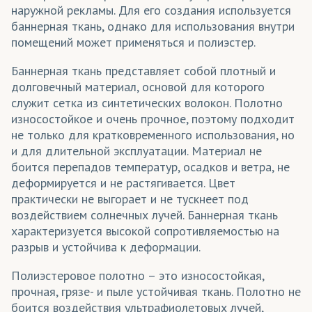
наружной рекламы. Для его создания используется
Майки
баннерная ткань, однако для использования внутри
помещений может применяться и полиэстер.
Маски защитные
Баннерная ткань представляет собой плотный и
Мобильные конструкции
долговечный материал, основой для которого
служит сетка из синтетических волокон. Полотно
Одежда
износостойкое и очень прочное, поэтому подходит
Одежда для фитнеса
не только для кратковременного использования, но
и для длительной эксплуатации. Материал не
Олимпийки
боится перепадов температур, осадков и ветра, не
деформируется и не растягивается. Цвет
Перетяжки
практически не выгорает и не тускнеет под
воздействием солнечных лучей. Баннерная ткань
Платья
характеризуется высокой сопротивляемостью на
Платья летние
разрыв и устойчива к деформации.
Подвязы для одежды
Полиэстеровое полотно – это износостойкая,
прочная, грязе- и пыле устойчивая ткань. Полотно не
Подклады для одежды
боится воздействия ультрафиолетовых лучей,