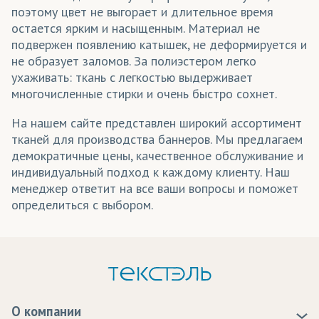
поэтому цвет не выгорает и длительное время
Поло
остается ярким и насыщенным. Материал не
Промоодежда
подвержен появлению катышек, не деформируется и
не образует заломов. За полиэстером легко
Свитшоты
ухаживать: ткань с легкостью выдерживает
многочисленные стирки и очень быстро сохнет.
Спортивная форма
На нашем сайте представлен широкий ассортимент
Спортивные костюмы
тканей для производства баннеров. Мы предлагаем
Сувениры
демократичные цены, качественное обслуживание и
индивидуальный подход к каждому клиенту. Наш
Толстовки
менеджер ответит на все ваши вопросы и поможет
определиться с выбором.
Уличные конструкции
Флаги
Флаги уличные
Форма для регби
О компании