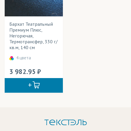
Балдахины
Весь товар
Да
Баннеры
Бархат Театральный
Вечерние наряды
Технология печати
Премиум Плюс,
Негорючая,
Вымпелы
Применение в изделиях
Термотрансфер, 330 г/
кв.м, 140 см
Выставочные стенды
Тип товара
4 цвета
Галстуки
Cостав ткани
3 982.95
Декорации
Цвет
Жалюзи
Занавесы
Кабинетные флаги
Календари
Картины