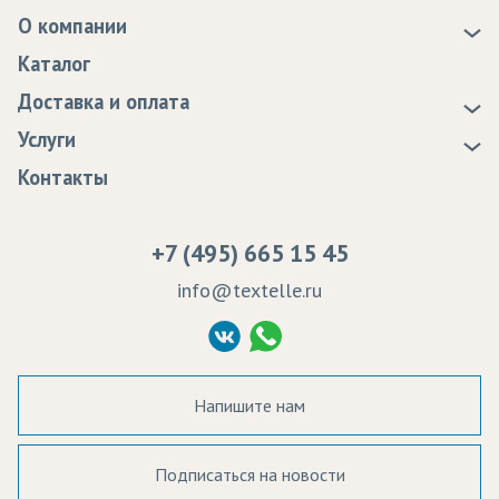
О компании
Кашне
О нас
Каталог
Новости
Мебель
Доставка и оплата
Статьи
Доставка
Мобильные конструкции
Услуги
Программа лояльности
Оплата
Образцы
Наружная реклама
Контакты
Сертификаты качества
Возврат
Пропитка тканей
Обивка игровых столов
Вакансии
Ремонт и обслуживание оборудования
+7 (495) 665 15 45
Обои
Судебные решения
info@textelle.ru
Одежда
Политика Конфиденциальности
Согласие на обработку ПД
Панно
Перетяжки
Напишите нам
Плакаты
Платки
Подписаться на новости