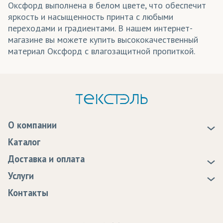
Оксфорд выполнена в белом цвете, что обеспечит
яркость и насыщенность принта с любыми
переходами и градиентами. В нашем интернет-
магазине вы можете купить высококачественный
материал Оксфорд с влагозащитной пропиткой.
О компании
О нас
Каталог
Новости
Доставка и оплата
Статьи
Доставка
Услуги
Программа лояльности
Оплата
Образцы
Контакты
Сертификаты качества
Возврат
Пропитка тканей
Вакансии
Ремонт и обслуживание оборудования