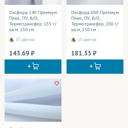
Кристина
Оксфорд 240 Премиум
Оксфорд 600 Премиум
Крисфри
Плюс, ПУ, В/О,
Плюс, ПУ, В/О,
Термотрансфер, 135 г/
Термотрансфер, 200 г/
Лайтбокс
кв.м, 150 см
кв.м, 150 см
Лайтекс
15 цветов
15 цветов
Микрофибра
143.69
181.35
Мокрый шелк
Ниагара
Оксфорд
ПолиОксфорд
Рогожка
Сальса
Самба