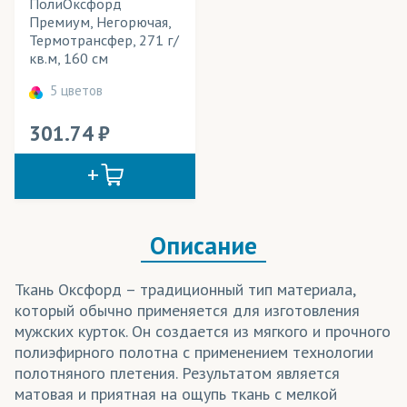
ПолиОксфорд
Премиум, Негорючая,
Сатен
Термотрансфер, 271 г/
кв.м, 160 см
Саундтекс
5 цветов
Спанбонд
301.74
Таффета
Флаг
Флажная сетка
Описание
Шармус
Шифон
Ткань Оксфорд – традиционный тип материала,
который обычно применяется для изготовления
Эко Сатен
мужских курток. Он создается из мягкого и прочного
полиэфирного полотна с применением технологии
полотняного плетения. Результатом является
матовая и приятная на ощупь ткань с мелкой