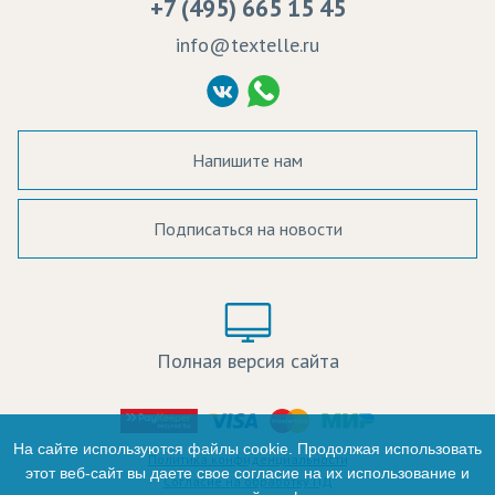
+7 (495) 665 15 45
Судебные решения
info@textelle.ru
Политика Конфиденциальности
Согласие на обработку ПД
Напишите нам
Подписаться на новости
а в наличии:
Цвет:
Цена:
Полная версия сайта
оличество:
-
На сайте используются файлы cookie. Продолжая использовать
Политика конфиденциальности
этот веб-сайт вы даете свое согласие на их использование и
Согласие на обработку ПД