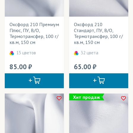
Весь товар
Да
БлекАут/Блэкаут
Блузка (ткань)
Оксфорд 210 Премиум
Оксфорд 210
Розничная цена
Плюс, ПУ, В/О,
Стандарт, ПУ, В/О,
Бэклайт
Термотрансфер, 100 г/
Термотрансфер, 100 г/
Ширина рулона
кв.м, 150 см
кв.м, 150 см
Велюр
Плотность
15 цветов
32 цвета
Вуаль
Технология печати
85.00
65.00
Габардин
Применение в изделиях
ГрейБэк
Дешайн
Тип товара
Хит продаж
Дьюспо
Cостав ткани
Канва
Цвет
Креп-Атлас