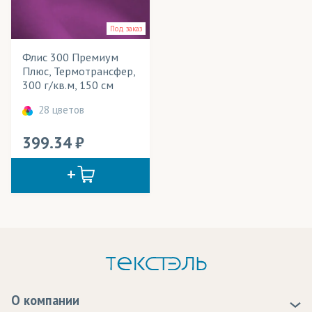
Велошорты
Применение в изделиях
Под заказ
Гимнастическая форма
Тип товара
Флис 300 Премиум
Декорации
Cостав ткани
Плюс, Термотрансфер,
300 г/кв.м, 150 см
Детская одежда
Цвет
28 цветов
Детские игрушки
399.34
Игрушки антистресс
Куртки
Мебель
Одежда
Олимпийки
Платья
О компании
Пледы